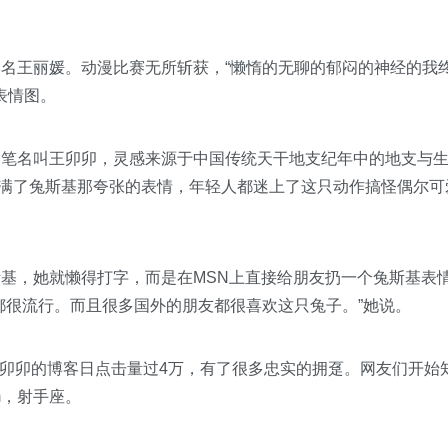
名王丽媛。动漫比赛无所斩获，“懒惰的无聊的郁闷的神经的我
态表情图。
笔名叫王卯卯，灵感来源于中国传统天干地支纪年中的地支与
布满了兔斯基那夸张的表情，年轻人都迷上了这只动作搞怪偶尔可
基，她就懒得打字，而是在MSN上直接给朋友扔一个兔斯基表
都很流行。而且很多国外的朋友都很喜欢这只兔子。”她说。
王卯卯的博客日点击量过4万，有了很多忠实的拥趸。网友们开始
m，射手座。