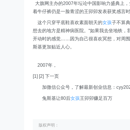
大旗网主办的2007年坛论中国影响力盛典上，
着牛仔裤仍是一脸青涩的王卯卯发表获奖感言时
这个只穿平底鞋喜欢素面朝天的
女孩
子不算
想去的地方是精神病医院。“如果我去坐地铁，
开动时的感觉……因为自己很喜欢冥想，对周围
斯基更加贴近人心。
2007年，
[1] [2] 下一页
加微信公众号，了解最新创业信息：cyy202
兔斯基让80后
女孩
王卯卯赚足百万
版权声明：