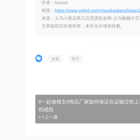
作者：huiasd
链接：
https://www.ywlyd.com/yiwu/kaidianzhinan
来源：义乌小商品两元店货源批发网-义乌巍巍中
文章版权归作者所有，未经允许请勿转载。
女孩
百万
#一起做领主#饰品厂家如何保证在运输过程上
伤戒指
< <上一篇