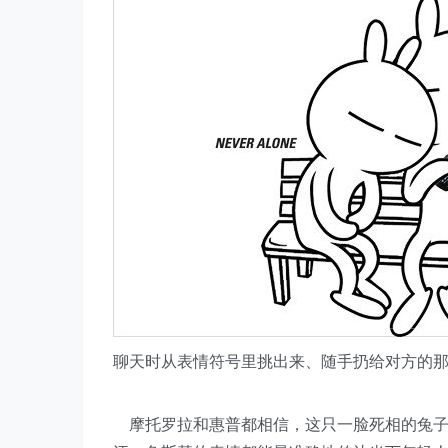
聊天时从表情符号里挑出来、随手扔给对方的
摩托罗拉和惠普都相信，这只一脸死相的兔子