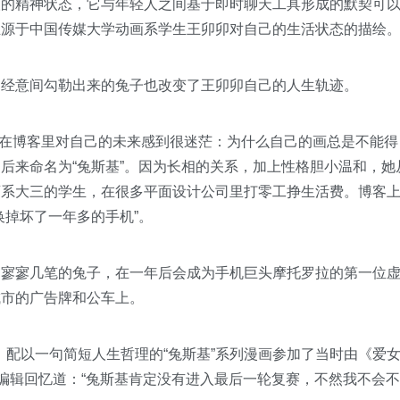
人的精神状态，它与年轻人之间基于即时聊天工具形成的默契可
正源于中国传媒大学动画系学生王卯卯对自己的生活状态的描绘
经意间勾勒出来的兔子也改变了王卯卯自己的人生轨迹。
媛在博客里对自己的未来感到很迷茫：为什么自己的画总是不能得
后来命名为“兔斯基”。因为长相的关系，加上性格胆小温和，她
画系大三的学生，在很多平面设计公司里打零工挣生活费。博客
换掉坏了一年多的手机”。
寥寥几笔的兔子，在一年后会成为手机巨头摩托罗拉的第一位
城市的广告牌和公车上。
，配以一句简短人生哲理的“兔斯基”系列漫画参加了当时由《爱
的编辑回忆道：“兔斯基肯定没有进入最后一轮复赛，不然我不会不