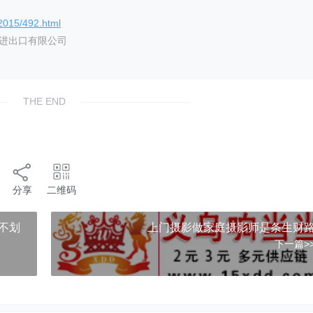
/2015/492.html
艺进出口有限公司
THE END
分享
二维码
不划
上门摄影做家庭摄影师是条生财
下一篇>