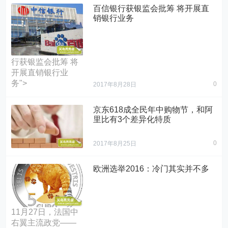
百信银行获银监会批筹 将开展直
租车平台的体量已
销银行业务
经全面超过美国同
类竞品。
" alt="一个小判断：
雷帝网" alt="百信银
共享租车市场中国
行获银监会批筹 将
即将碾压美国">
开展直销银行业
务">
0
2017年8月28日
京东618成全民年中购物节，和阿
里比有3个差异化特质
0
2017年8月25日
欧洲选举2016：冷门其实并不多
11月27日，法国中
右翼主流政党——