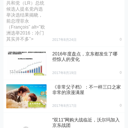
共和党（LR）总统
候选人提名党内选
举决选结果揭晓，
前总理菲永
（François" alt="欧
洲选举2016：冷门
其实并不多">
0
2017年8月24日
2016年度盘点，京东都发生了哪
些惊人的变化
0
2017年8月19日
京东商城新通路事
业部将中小门店纳
《非常父子档》：不一样三口之家
非常的浪漫满屋
入品牌商的销售终
端体系，面向全国
的中小门店推出一
0
2017年8月17日
站式B2B订货平台
男神配正太是一种
“京东掌柜宝”，为品
怎样的感受？这样
“双11”网购大战临近，沃尔玛加入
牌商提供高品质仓
的搭配在中外电影
京东战团