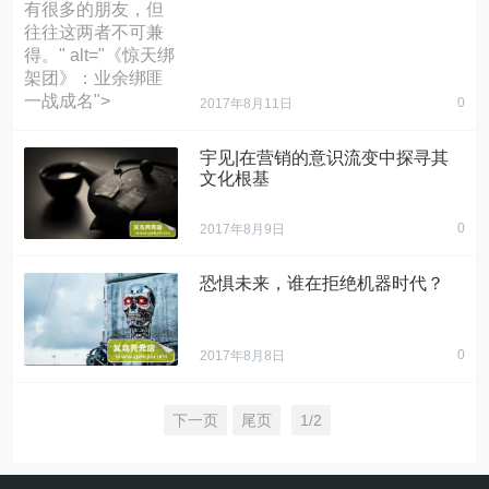
有很多的朋友，但
往往这两者不可兼
得。" alt="《惊天绑
架团》：业余绑匪
一战成名">
0
2017年8月11日
宇见|在营销的意识流变中探寻其
文化根基
0
2017年8月9日
本文想和大家聊聊
市场营销的观念，
恐惧未来，谁在拒绝机器时代？
与我们传统文化之
间的一些有趣印
证。为了做到这一
0
2017年8月8日
点，让我们先来对
现在，机器取代人
“营销”做一次极简回
工已经成为越来越
顾吧。
下一页
尾页
1/2
清晰的趋势，最早
" alt="宇见|在营销
的应用领域应该是
的意识流变中探寻
制造业和食品业，
其文化根基">