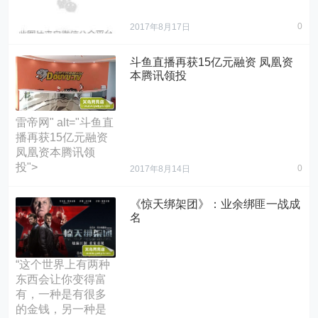
储配送支持、地勤
中实际上比较常
服务、门店营销、
见，有些见怪不
0
2017年8月17日
数据分享等“一站式”
怪，也有些特殊之
解决方案，并上线
处，这部《非常父
面向品牌商的大数
斗鱼直播再获15亿元融资 凤凰资
子档》就属于特殊
据服务平台“慧眼”。
本腾讯领投
的那一种。
沃尔玛2015财年报
" alt="2016年度盘
" alt="《非常父子
告显示，截至1月31
点，京东都发生了
档》：不一样三口
日营业收入下滑
哪些惊人的变化">
之家 非常的浪漫满
雷帝网" alt="斗鱼直
0.7%至4821亿美
屋">
播再获15亿元融资
元。而沃尔玛中国
凤凰资本腾讯领
市场销售额四个季
投">
0
度分别增长了
2017年8月14日
1.9%、1.2%、
2.9%、0.3%，也只
《惊天绑架团》：业余绑匪一战成
能说稍微好于全
名
球。
" alt="“双11”网购大
战临近，沃尔玛加
“这个世界上有两种
入京东战团">
东西会让你变得富
有，一种是有很多
的金钱，另一种是