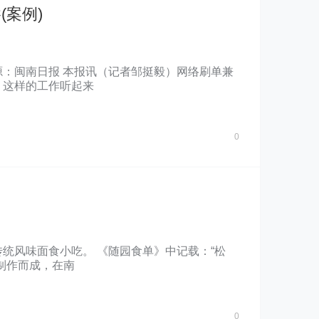
案例)
41 来源：闽南日报 本报讯（记者邹挺毅）网络刷单兼
等，这样的工作听起来
0
统风味面食小吃。 《随园食单》中记载：“松
制作而成，在南
0