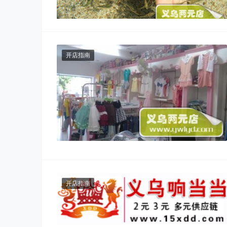
" alt="鱼疗养生馆，赚钱正当时">
开店指南
开店指南