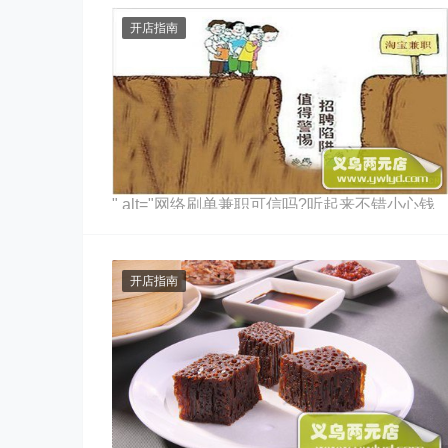
开店指南
" alt="网络刷单兼职可信吗?听起来不错小心钱
被吞(案例)">
开店指南