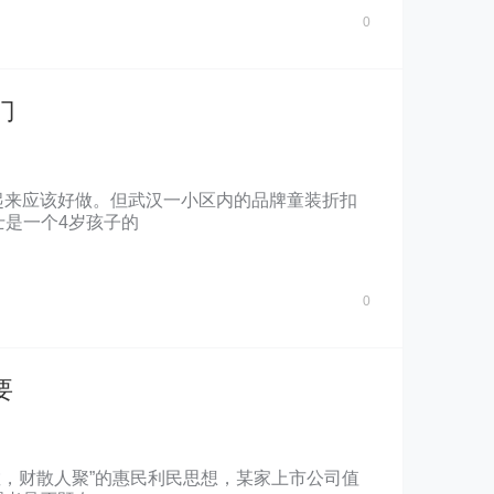
0
门
起来应该好做。但武汉一小区内的品牌童装折扣
士是一个4岁孩子的
0
要
散，财散人聚”的惠民利民思想，某家上市公司值