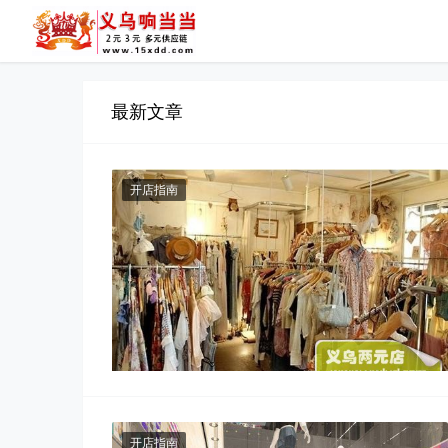
最新文章
开店指南
" alt="服装店创业的四种失败原因和对策">
开店指南