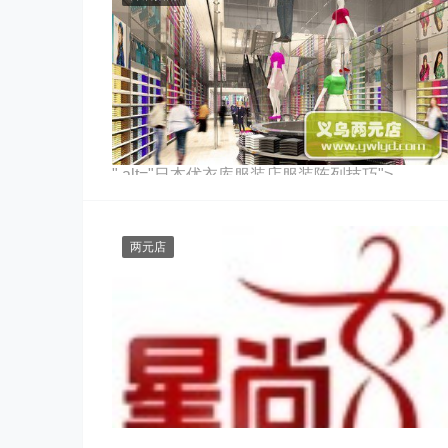
" alt="日本优衣库服装店服装陈列技巧">
两元店