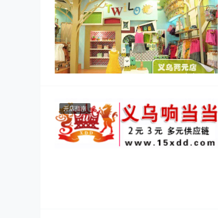
" alt="怎样装修童装店?童装店装修要注意的几
个问题">
开店指南