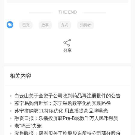
THE END
巴克
故事
方式
消费者
分享
相关内容
白云山关于全资子公司收到药品再注册批件的公告
苏宁易购何世华：苏宁采购数字化的实践路径
苏宁拼购双11持续优化 用直播提高品牌曝光
融资日报：乐播投屏获Pre-B轮数千万人民币融资
老“鸭王”失宠
零售晚报：康恩贝关于控股股东所持公司部分股份