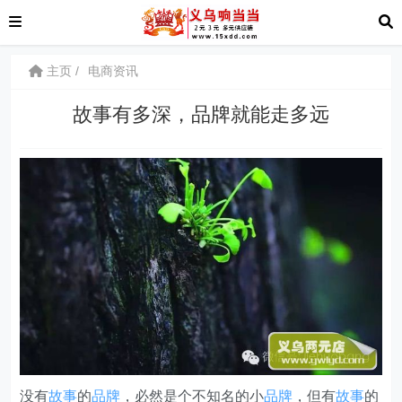
主页
电商资讯
故事有多深，品牌就能走多远
没有
故事
的
品牌
，必然是个不知名的小
品牌
，但有
故事
的