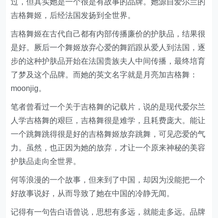
过，但其实她是一个很是有故事的品牌。她源自爱尔兰的
吉格舞姬，后经法国发扬到全世界。
吉格舞姬在古代自己都有内部传播廉价的护肤品，结果很
是好。厥后一个舞姬放弃心爱的舞蹈跟从爱人到法国，逐
步的这种护肤品开始在法国贵族夫人中间传播，最终培育
了梦及这个品牌。而她的英文名字就是月亮加吉格舞：
moonjig。
笔者曾看过一个关于吉格舞的记载片，说的是现代爱尔兰
人学吉格舞的艰巨，吉格舞很是难学，且耗费庞大。能让
一个跳舞跳得很是好的吉格舞姬放弃跳舞，可见恋爱的气
力。虽然，也正因为她的放弃，才让一个原来神秘的美容
护肤品走向全世界。
何等浪漫的一个故事，但来到了中国，却因为没能把一个
好故事说好，从而导致了她在中国的冷静无闻。
记得有一句告白语曾说，思想有多远，就能走多远。品牌