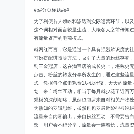
#p#分页标题#e#
为了利便各人领略和渗透到实际运营环节，以
这个词相对而言较量生疏，大概各人之前传闻过I
有流量资产的电商模式。
就网红而言，它是通过一个具有强烈辨识度的
打扮搭配讲授等方法，吸引了大量的粉丝存眷
到三金冠店，这在淘宝店的成长史上，堪称史
点击、粉丝的转发分享所发生的，通过这些流
式，凭据每个点击耗费1块钱计较，天天的流量
划，来自粉丝互动，相当于每月就少花了近百
规模的深刻领略，虽然也包罗来自对相关产物处事
为熟知的罗辑思维，虽然也包罗最近险些被说烂
流量来自内容输出，来自粉丝互动，不需要告
欢，用户会不绝分享，流量会一连增长，流量