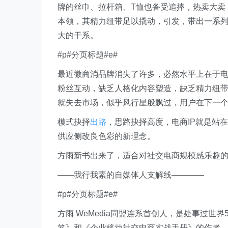
牌的丝巾、拉杆箱、T恤也备受追捧，热卖大卖，
本领，其精力纽带足以撬动，引发，带出一系
大的干系。
#p#分页标题#e#
最近微商消品牌消失了许多，必然水平上在于电
粉丝互动，缺乏人格化内容塑造，缺乏精力纽
就失去市场，似乎风行星般飘过，用户在下一
模式抉择
出路
，思路抉择高度，电商IP就是站
供应侧改良色彩的新理念。
方雨新书出来了，适合对社交电商规模感乐趣
——我行我素的自媒体人支解线————
#p#分页标题#e#
方雨 WeMedia同盟连系首创人，是处事过世
笈》和《企业移动社交电商实战手册》的作者