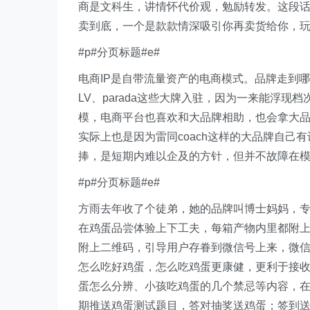
商是文科生，讲情怀代价观，勉励转发。这段话
卖到底，一个是款款情深吸引你再卖货给你，
#p#分页标题#e#
电商IP是自带流量资产的电商模式。品牌走到
LV、parada这些大牌入驻，因为一来能浮
模，电商平台也喜欢和大品牌相助，也会拿大品
实际上也是因为雷同coach这样的大品牌自己
捧，是短期内难以企及的方针，但并不故障在
#p#分页标题#e#
方雨去年收了个徒弟，她的品牌叫博士妈妈，专
在鸡蛋品尝体验上下工夫，每箱产物内里都附
附上二维码，引导用户存眷到微信号上来，微
怎么吃好鸡蛋，怎么吃鸡蛋更康健，更利于接
蛋怎么分辨、小孩吃鸡蛋的几个禁忌等内容，
期推送鸡蛋测试题目，答对抽奖送鸡蛋；签到