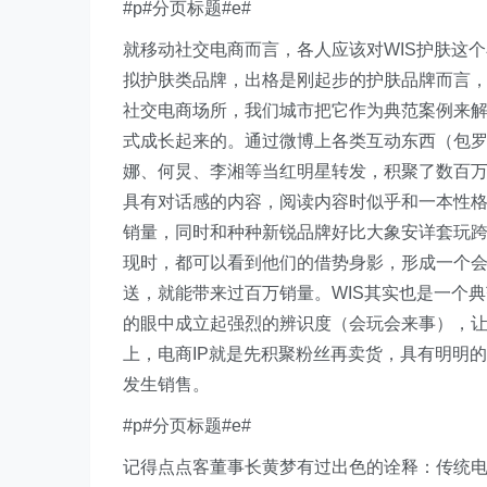
#p#分页标题#e#
就移动社交电商而言，各人应该对WIS护肤这
拟护肤类品牌，出格是刚起步的护肤品牌而言
社交电商场所，我们城市把它作为典范案例来解
式成长起来的。通过微博上各类互动东西（包
娜、何炅、李湘等当红明星转发，积聚了数百
具有对话感的内容，阅读内容时似乎和一本性
销量，同时和种种新锐品牌好比大象安详套玩
现时，都可以看到他们的借势身影，形成一个会
送，就能带来过百万销量。WIS其实也是一个
的眼中成立起强烈的辨识度（会玩会来事），
上，电商IP就是先积聚粉丝再卖货，具有明明
发生销售。
#p#分页标题#e#
记得点点客董事长黄梦有过出色的诠释：传统