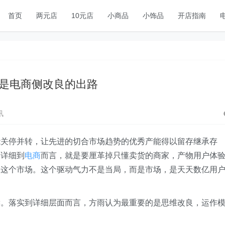
首页
两元店
10元店
小商品
小饰品
开店指南
P是电商侧改良的出路
讯
能关停并转，让先进的切合市场趋势的优秀产能得以留存继承存
。详细到
电商
而言，就是要厘革掉只懂卖货的商家，产物用户体
出这个市场。这个驱动气力不是当局，而是市场，是天天数亿用
读。落实到详细层面而言，方雨认为最重要的是思维改良，运作