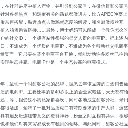
搞，在社群讲座中植入产物，并引导到公家号，在微信群和公家
针对各类热点，和鸡蛋有关的话题都做进去，比方APEC晚宴上
鸡蛋奈何搭配，贴近热点去做鸡蛋态度的解读，和名厨做粉丝互
当植入鸡蛋购置链接……最终，博士妈妈可以酿成一个教你怎么
户的社交ID，一个拥有粘性很强的母婴人群的电商IP。把上述内
日，不难成为一个优质的电商IP，不难成为各个移动社交电商平
流量资产，它只要在某个电商平台开通，就能发动许多粉丝已往购
实现生态共赢。电商IP也是一个生态共赢的电商模式。
三年，呈现一个叫酣客公社的品牌，据悉去年该品牌的白酒销售
质的电商IP。主要处事的是40岁以上的企业家粉丝，天天都有
叙述，等，很受这小我私家群喜欢，同时各地成立酣客分社，录
群都很活泼，聚积了一批对品质糊口有苛刻要求的中产人群，这
为具有遍及毗连纽带意义的暖群神器，粉丝之间互相有共识，很
，也和他们对将来贸易成长有独到的领略。与此同时，酣客公社