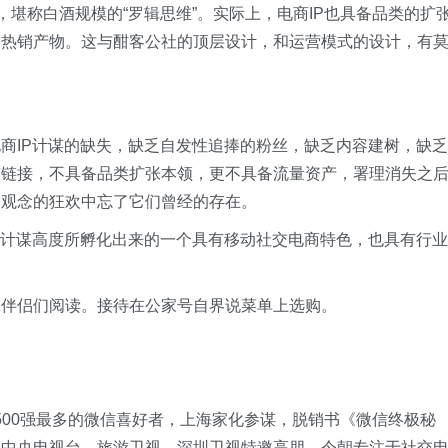
堪称白酒规模的“罗辑思维”。实际上，电商IP也具备品类的扩
列热销产物。这与酣客公社的顶层设计，和运营模式的设计，有
商IP计谋的缺失，缺乏自发性追捧的粉丝，缺乏内容建树，缺乏
带链接，不具备品类扩张本领，更不具备流量资产，署理消失之
个观念的狂欢中忘了它们曾经的存在。
在计谋高度所孵化出来的一个具有移动社交电商特色，也具有行业
的伴侣们阅读。接待在公家号自界说菜单上选购。
界500强最多的微信喜好者，上海家化参谋，脱销书《微信终极秘
，中央电视台、旅游卫视、深圳卫视特邀高朋，今朝专注于社交