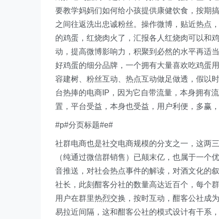
要教学妈妈们如何给小孩提供康健饮食，按期
之间往返洗出忠诚粉丝。操作微博，贴近热点，
的鸡蛋，红烧肉火了，汇报各人红烧肉可以和
动，提高微博影响力，积聚到必然的水平再适
好鸡蛋的细分品牌，一个拥有大量喜欢吃鸡蛋用
容建树、粉丝互动、热点互动做足做透，假以时
台热捧的电商IP，因为它自带流量，本身拥有
置，平台受益，本身也受益，用户利便，多赢，
#p#分页标题#e#
社群电商也是社交电商规模的分支之一，这两
（纯通过微信群销售）已颠末亿，也属于一个优
音推送，对社会热点事件的解读，对酒文化的
社长，此刻酣客分社的数量高达近百个，每个
用户在群里热烈交换，按时互动，酣客公社成
易拉近间隔，这和酣客公社的模式设计有干系