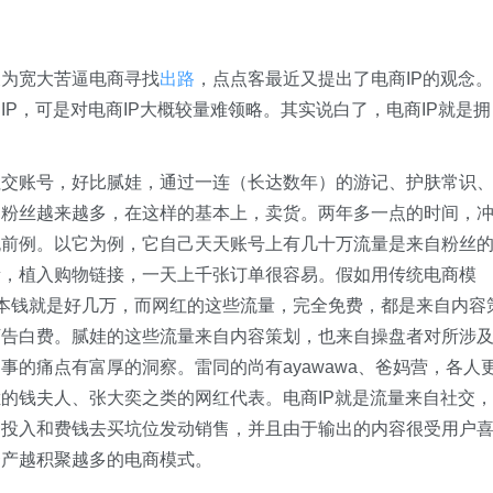
及为宽大苦逼电商寻找
出路
，点点客最近又提出了电商IP的观念。
P，可是对电商IP大概较量难领略。其实说白了，电商IP就是拥
社交账号，好比腻娃，通过一连（长达数年）的游记、护肤常识
，粉丝越来越多，在这样的基本上，卖货。两年多一点的时间，
无前例。以它为例，它自己天天账号上有几十万流量是来自粉丝
量，植入购物链接，一天上千张订单很容易。假如用传统电商模
本钱就是好几万，而网红的这些流量，完全免费，都是来自内容
万告白费。腻娃的这些流量来自内容策划，也来自操盘者对所涉
的痛点有富厚的洞察。雷同的尚有ayawawa、爸妈营，各人
的钱夫人、张大奕之类的网红代表。电商IP就是流量来自社交，
白投入和费钱去买坑位发动销售，并且由于输出的内容很受用户
资产越积聚越多的电商模式。