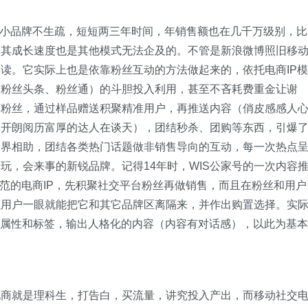
个小品牌不生疏，短短两三年时间，年销售额也在几千万级别，比
，其成长速度也是其他模式无法企及的。不管是新浪微博照旧移
读。它实际上也是依靠粉丝互动的方法做起来的，依托电商IP模
罗粉丝头条、粉丝通）的斗胆投入利用，甚至不吝耗费重金让谢
万粉丝，通过样品赠送积聚精准用户，再推送内容（俏皮感感人
格开朗阅历富厚的达人在谈天），团结秒杀、团购等东西，引爆
跨界相助，团结各类热门话题做非销售导向的互动，每一次热点
玩，会来事的新锐品牌。记得14年时，WIS公家号的一次内容
典范的电商IP，先积聚社交平台粉丝再做销售，而且在粉丝和用户
让用户一眼就能把它和其它品牌区离隔来，并作出购置选择。实
的属性和标签，输出人格化的内容（内容有对话感），以此为基本
电商就是理科生，打告白，买流量，讲究投入产出，而移动社交