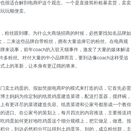
也很适合解剖电商IP这个观念。一个是直接简朴粗暴卖货，卖卖
玩玩玩顺便卖。
哪，粉丝跟到哪。为什么大商场招商的时候，必然要找知名品牌如
现档次，二来这些品牌自带粉丝，拥有大量追捧它的粉丝。在电商规
牌来说事，前年coach的入驻天猫事件，激发了大量的媒体解读
有许多粉丝。对付大量的中小品牌而言，要到达像coach这样受追
模式上的革新，让本身有更辽阔的将来。
门卖土鸡蛋的。假如凭据电商IP的模式来打造的话，它首先必需
上博士妈妈为你定制的纸质鸡蛋建造菜谱，配送打蛋器，搅拌碗
信上有更详尽的菜谱建造先容。纸质菜谱和公家号都形成一个教
收的进口。在公家号的策划上，每月四次的内容推送，主要推送
在吃鸡蛋如何更好地吃鸡蛋这个细分规模上，把它做足，做透。
送积分，到达必然积分可以得到土鸡蛋等。别的，成立粉丝群，