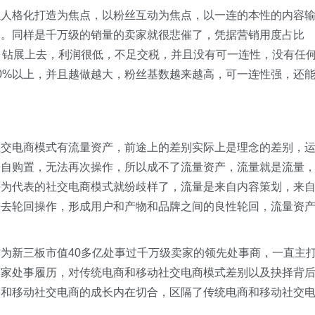
以人格化打造为焦点，以粉丝互动为焦点，以一连的本性的内容
家。同样是千万级的销量的卖家就很悲催了，凭据营销用度占比
车、钻展上去，利润很低，不足交税，并且没有可一连性，没有任
0%以上，并且越做越大，粉丝基数越来越高，可一连性强，还
社交电商模式有流量资产，前途上的差别实际上是理念的差别，
来自购置，无法再次操作，所以成不了流量资产，流量就是流量
等为代表的社交电商模式就纷歧样了，流量是来自内容策划，来
来去轮回操作，形成用户和产物和品牌之间的良性轮回，流量资
为新三板市值40多亿处事过千万级卖家的领先处事商，一直主
商家处事履历，对传统电商和移动社交电商模式差别以及抉择背
，和移动社交电商的成长内在切合，区隔了传统电商和移动社交