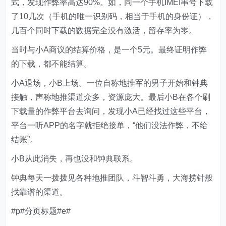
式，发现作弊率高达90%。如，同一个手机IMEI串号下载
了10几次（手机的唯一识别码，相当于手机的身份证），
几百个同时下载的数据完全没有激活，留存率为零。
当时与小A商议的结算价格，是一个5元。最终证明作弊
的下载，都不能结算。
小A退场，小B上场。一位自称地推军的男子开始和钟典
接触，声称地推渠道众多，资源庞大。最后小B在各个刷
下载量的作弊平台去询问，发现小A已经找过这些平台，
平台一听APP的名字就拒绝接单，“他们没法作弊，不给
结账”。
小B从此消失，再也没和钟典联系。
钟典每天一拨拨见各种地推团队，斗智斗勇，大海捞针般
找靠谱的渠道。
#p#分页标题#e#