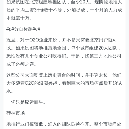
如果试图在北京组建地推团队，至少20人。现阶段地推人
员的平均工资3千到5千不等，外加提成，一个月的人力成
本就需十万。
#p#分页标题#e#
况且，对于O2O企业来说，并不是只需要北京用户就可
以。如果试图将地推落地全国，每个城市组建20人团队，
恐怕没有几个创业公司吃得消。于是，找第三方地推公司
成了必须之选。
这些公司大面积登上历史舞台的时间，并不算太长，他们
大多随着O2O的浪潮兴起，看到巨大的市场痛点后开始试
水。
一切只是应运而生。
莽林市场
地推行业门槛较低，涌入的团队良莠不齐。整个市场尚处