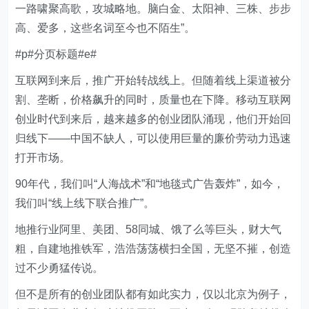
一路啸聚高歌，攻城略地。脑白金、太阳神、三株、步步
高、爱多，这些名词至今也不陌生”。
#p#分页标题#e#
互联网到来后，推广开始转战线上。但随着线上渠道被分
割、垄断，价格飙升的同时，质量也在下降。移动互联网
创业时代到来后，越来越多的创业团队涌现，他们开始回
归线下——中国不缺人，可以使用巨量的廉价劳动力迅速
打开市场。
90年代，我们叫“人海战术”和“地毯式广告轰炸”，如今，
我们叫“线上线下联合推广”。
地推行业阿里、美团、58同城、饿了么等巨头，财大气
粗，自建地推铁军，浩浩荡荡横扫全国，无坚不摧，创造
过不少勇猛传说。
但不是所有的创业团队都有如此实力，仅以北京为例子，