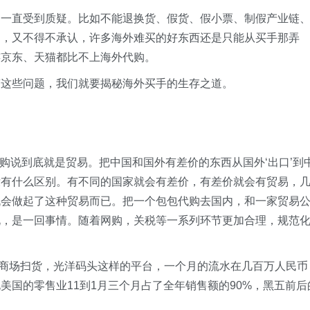
用一直受到质疑。比如不能退换货、假货、假小票、制假产业链
是，又不得不承认，许多海外难买的好东西还是只能从买手那弄
连京东、天猫都比不上海外代购。
答这些问题，我们就要揭秘海外买手的生存之道。
"代购说到底就是贸易。把中国和国外有差价的东西从国外‘出口’到
没有什么区别。有不同的国家就会有差价，有差价就会有贸易，
机会做起了这种贸易而已。把一个包包代购去国内，和一家贸易
说，是一回事情。随着网购，关税等一系列环节更加合理，规范
常去商场扫货，光洋码头这样的平台，一个月的流水在几百万人民币
美国的零售业11到1月三个月占了全年销售额的90%，黑五前后