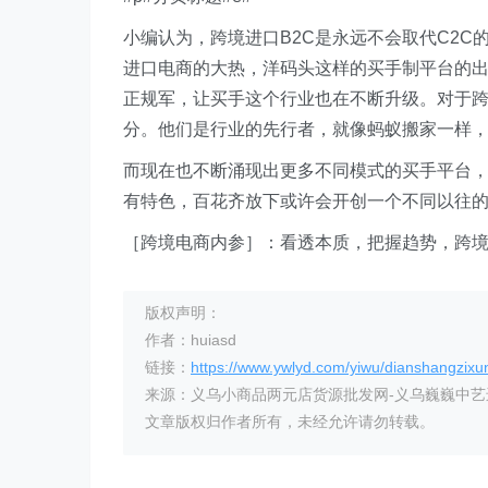
小编认为，跨境进口B2C是永远不会取代C2C的
进口电商的大热，洋码头这样的买手制平台的
正规军，让买手这个行业也在不断升级。对于
分。他们是行业的先行者，就像蚂蚁搬家一样
而现在也不断涌现出更多不同模式的买手平台
有特色，百花齐放下或许会开创一个不同以往
［跨境电商内参］：看透本质，把握趋势，跨
版权声明：
作者：huiasd
链接：
https://www.ywlyd.com/yiwu/dianshangzixu
来源：义乌小商品两元店货源批发网-义乌巍巍中
文章版权归作者所有，未经允许请勿转载。