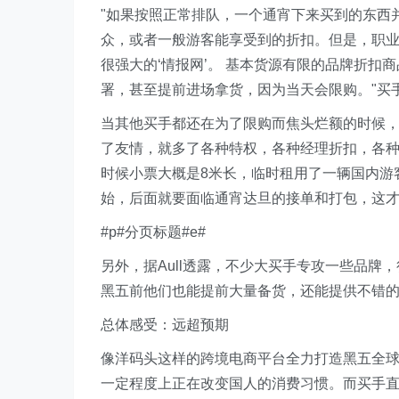
"如果按照正常排队，一个通宵下来买到的东西
众，或者一般游客能享受到的折扣。但是，职业买
很强大的‘情报网’。 基本货源有限的品牌折扣
署，甚至提前进场拿货，因为当天会限购。"买手A
当其他买手都还在为了限购而焦头烂额的时候，婷
了友情，就多了各种特权，各种经理折扣，各种
时候小票大概是8米长，临时租用了一辆国内游
始，后面就要面临通宵达旦的接单和打包，这
#p#分页标题#e#
另外，据Aull透露，不少大买手专攻一些品
黑五前他们也能提前大量备货，还能提供不错
总体感受：远超预期
像洋码头这样的跨境电商平台全力打造黑五全
一定程度上正在改变国人的消费习惯。而买手