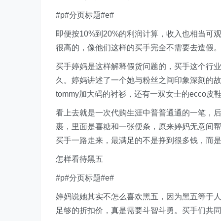
#p#分页标题#e#
即便按10%到20%的利润计算，收入也相当
很高的，像他们这样的买手完全不需要去造假
买手婷妈是这样解释假货问题的，买手这个行
久。婷妈讲述了一个她与粉丝之间印象深刻的故事
tommy加大码的衬衫，还有一双女士的ecco皮
看上去就是一次代购生涯中普普通通的一笔，后
裹，里面是喜糖和一张便条，原来婷妈无意间帮
买手一路走来，最满足的不是挣到很多钱，而
怎样看待黑五
#p#分页标题#e#
婷妈说她其实不怎么喜欢黑五，因为黑五等于
足够的折扣价，真是需要斗智斗勇。买手们共