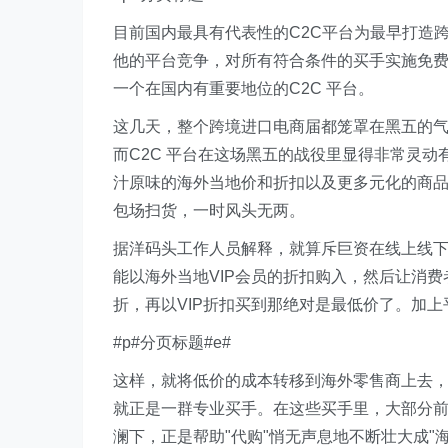
目前国内最具有代表性的C2C平台为最早打造
他的平台竞争，对所有符合条件的买手实施免费
一个在国内有重要地位的C2C 平台。
这几天，整个跨境进口电商届都笼罩在黑五的气
而C2C 平台在这场黑五的战役里显得非常灵
汁原味的海外当地价和折扣以及更多元化的商
包场扫货，一时风头无两。
据洋码头工作人员解释，就算斥巨资在线上线
能以海外当地VIP会员的折扣购入，然后让消
折，再以VIP折扣买到那绝对是最低价了。加
#p#分页标题#e#
这样，就将低价的成本转移到海外零售商上去
就正是一群专业买手。在这些买手里，大部分
澜下，正是帮助"代购"悄无声息地不断壮大成"