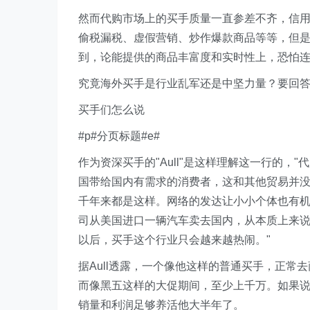
然而代购市场上的买手质量一直参差不齐，信
偷税漏税、虚假营销、炒作爆款商品等等，但
到，论能提供的商品丰富度和实时性上，恐怕
究竟海外买手是行业乱军还是中坚力量？要回
买手们怎么说
#p#分页标题#e#
作为资深买手的"Aull"是这样理解这一行的，
国带给国内有需求的消费者，这和其他贸易并
千年来都是这样。网络的发达让小小个体也有
司从美国进口一辆汽车卖去国内，从本质上来
以后，买手这个行业只会越来越热闹。"
据Aull透露，一个像他这样的普通买手，正
而像黑五这样的大促期间，至少上千万。如果说
销量和利润足够养活他大半年了。