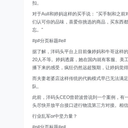
扣。
对于Aull和婷妈这样的买手说： "买手制和
们认可你的品味，喜爱你挑选的商品，买东西
忘。"
#p#分页标题#e#
据了解，洋码头平台上目前像婷妈和牛哥这样的
20人不等。婷妈透露，她在国内就有客服、美
播下来的感受，疯狂仍然远超预期，让婷妈觉
而夫妻老婆店这样传统的代购模式早已无法满
队。
此前，洋码头CEO曾碧波曾说到一个案例，有
头尽快开放平台接口进行物流第三方对接。相
行业乱军or中坚力量？
#p#分页标题#e#