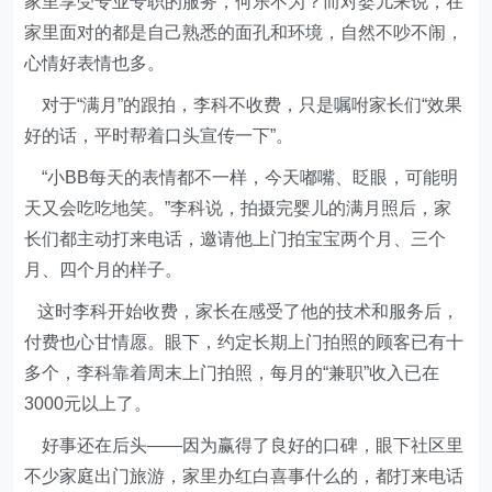
家里享受专业专职的服务，何乐不为？而对婴儿来说，在
家里面对的都是自己熟悉的面孔和环境，自然不吵不闹，
心情好表情也多。
对于“满月”的跟拍，李科不收费，只是嘱咐家长们“效果
好的话，平时帮着口头宣传一下”。
“小BB每天的表情都不一样，今天嘟嘴、眨眼，可能明
天又会吃吃地笑。”李科说，拍摄完婴儿的满月照后，家
长们都主动打来电话，邀请他上门拍宝宝两个月、三个
月、四个月的样子。
这时李科开始收费，家长在感受了他的技术和服务后，
付费也心甘情愿。眼下，约定长期上门拍照的顾客已有十
多个，李科靠着周末上门拍照，每月的“兼职”收入已在
3000元以上了。
好事还在后头——因为赢得了良好的口碑，眼下社区里
不少家庭出门旅游，家里办红白喜事什么的，都打来电话