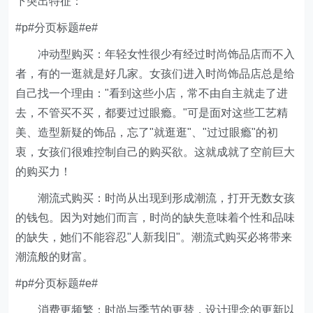
下突出特征：
#p#分页标题#e#
冲动型购买：年轻女性很少有经过时尚饰品店而不入
者，有的一逛就是好几家。女孩们进入时尚饰品店总是给
自己找一个理由："看到这些小店，常不由自主就走了进
去，不管买不买，都要过过眼瘾。"可是面对这些工艺精
美、造型新疑的饰品，忘了"就逛逛"、"过过眼瘾"的初
衷，女孩们很难控制自己的购买欲。这就成就了空前巨大
的购买力！
潮流式购买：时尚从出现到形成潮流，打开无数女孩
的钱包。因为对她们而言，时尚的缺失意味着个性和品味
的缺失，她们不能容忍"人新我旧"。潮流式购买必将带来
潮流般的财富。
#p#分页标题#e#
消费更频繁：时尚与季节的更替，设计理念的更新以