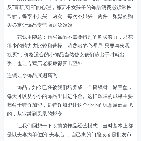
及"喜新厌旧"的心理，都要求女孩子的饰品消费必须常换
常新，每季不只买一两次，每次不只买一两件，频繁的购
买必定让饰品专营店财源滚滚！
花钱更随意：购买饰品不需要特别的购买努力，只花
很少的精力去比较和选择，消费者的心理是"只要喜欢我
就买"，价格适合的小饰品当然使女孩们该出手时就出
手，也让专营店老板赚得喜出望外！
连锁让小饰品展翅高飞
饰品，如今已经被我们培养成一个摇钱树、聚宝盆，
每天可以从小小的饰品里日进斗金。这样辉煌的成果主要
归咎于特许加盟，是特许加盟让这个小小的玩意展翅高飞
的，从业绩到凤凰的蜕变。
让我们回想一下以前的饰品经营模式，当时基本上都
是以夫妻为单位的"夫妻店"，自己家的门脸或者是批发市