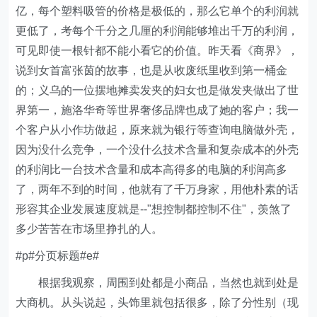
亿，每个塑料吸管的价格是极低的，那么它单个的利润就
更低了，考每个千分之几厘的利润能够堆出千万的利润，
可见即使一根针都不能小看它的价值。昨天看《商界》，
说到女首富张茵的故事，也是从收废纸里收到第一桶金
的；义乌的一位摆地摊卖发夹的妇女也是做发夹做出了世
界第一，施洛华奇等世界奢侈品牌也成了她的客户；我一
个客户从小作坊做起，原来就为银行等查询电脑做外壳，
因为没什么竞争，一个没什么技术含量和复杂成本的外壳
的利润比一台技术含量和成本高得多的电脑的利润高多
了，两年不到的时间，他就有了千万身家，用他朴素的话
形容其企业发展速度就是--"想控制都控制不住"，羡煞了
多少苦苦在市场里挣扎的人。
#p#分页标题#e#
根据我观察，周围到处都是小商品，当然也就到处是
大商机。从头说起，头饰里就包括很多，除了分性别（现