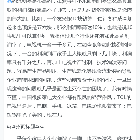
品
的流动率是很高的，虽然每样小东西利润率怎么高其赚
取的利润都好象高不了哪去，但是几何级数的效应是恐怖
的伟大的。比如，一个发夹按10块钱算，估计各种成本加
起来也顶多是五六块，那么利润率高达40%，也就是说10
块钱里可以赚4块，我相信没几个行业还能有如此高的利
润率了，电视机一台一千多元，在如今竞争如此惨烈的情
况下，一台的利润到厂家手上大概就只剩下几十块，利润
率只有千分之几，再加上电视生产过剩、技术淘汰等问
题，容易产生产品积压、生产线老化等现金流断裂的导致
企业周转困难的问题，这些动则投资千万的企业，一旦出
现这样的问题就几乎是面临生死存亡的困境了。我有时搞
不懂，中国很多家电大企业都有跟风的经营作风，TCL的
电视出名后，电脑、手机、冰箱、电磁炉也跟着来了；电
饭锅里除了美的，现在几
#p#分页标题#e#
乎每个家电大企业都踩了一脚，也不管深浅；联想继