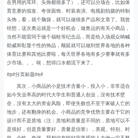
在男用的耳环、头饰都很多了），还可以分场合，比如体
育竞赛的假发、夸张面饰、时装表演、电视剧拍摄的特制
头饰，看，就个脑袋，就可以做很多产品和文章了。我曾
经想，这次奥运就是一个好机会，做奥运的有关小商品，
当然不能雷同于做个福蛙等纪念品，而是给入场观众呐喊
助威和彰显个性的饰品，顺延就可以做到世界各地的各种
体育比赛和其他比赛啦，每天世界各地有多少赛事就有多
少市场。。。唉，想得口水都流下来了。
#p#分页标题#e#
其次，小商品的小是技术含量小，投入小，非常适合
如今失业率高的时代大学生和普通人创业，没有技术壁
垒，没有太大的资金风险，即使失败也不至于家破人亡的
地步，还有翻身的机会。小商品的竞争优势主要在于它的
设计而不是质地（注：质地和质量是不同的，质地可以不
是很好，但是质量要好，质量是信誉），美观、特别、时
尚、个性、夸张，我相信有较好审美观的人去做一定不愁