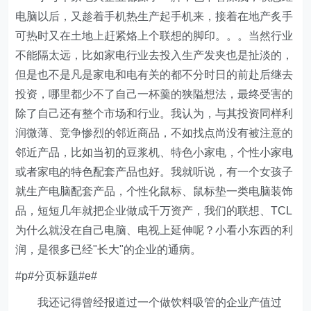
电脑以后，又趁着手机热生产起手机来，接着在地产炙手
可热时又在土地上赶紧烙上个联想的脚印。。。当然行业
不能隔太远，比如家电行业去投入生产发夹也是扯淡的，
但是也不是凡是家电和电有关的都不分时日的前赴后继去
投资，哪里都少不了自己一杯羹的狭隘想法，最终受害的
除了自己还有整个市场和行业。我认为，与其投资同样利
润微薄、竞争惨烈的邻近商品，不如找点尚没有被注意的
邻近产品，比如当初的豆浆机、特色小家电，个性小家电
或者家电的特色配套产品也好。我就听说，有一个女孩子
就生产电脑配套产品，个性化鼠标、鼠标垫一类电脑装饰
品，短短几年就把企业做成千万资产，我们的联想、TCL
为什么就没在自己电脑、电视上延伸呢？小看小东西的利
润，是很多已经"长大"的企业的通病。
#p#分页标题#e#
我还记得曾经报道过一个做饮料吸管的企业产值过