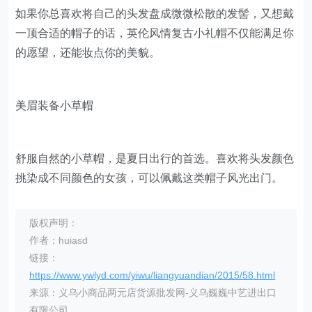
如果你总喜欢将自己的头发盘成微微松散的发髻，又想戴
一顶合适的帽子的话，英伦风情复古小礼帽不仅能满足你
的愿望，还能妆点你的美貌。
美眉装备小草帽
舒服自然的小草帽，是夏日出行的首选。喜欢将头发颜色
挑染成不同颜色的女孩，可以佩戴这类帽子风光出门。
版权声明：
作者：huiasd
链接：
https://www.ywlyd.com/yiwu/liangyuandian/2015/58.html
来源：义乌小商品两元店货源批发网-义乌巍巍中艺进出口
有限公司