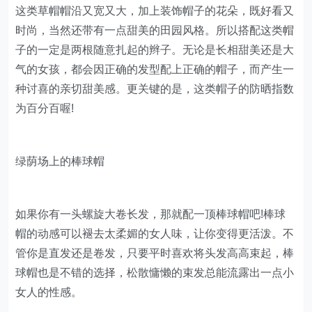
这类草帽帽沿又宽又大，加上装饰帽子的花朵，既好看又
时尚，当然还带有一点甜美的田园风格。所以搭配这类帽
子的一定是两根随意扎起的辫子。无论是长相甜美还是大
气的女孩，都会因正确的发型配上正确的帽子，而产生一
种讨喜的亲切甜美感。更关键的是，这类帽子的防晒指数
为百分百喔!
绿荫场上的棒球帽
如果你有一头螺旋大卷长发，那就配一顶棒球帽吧!棒球
帽的动感可以褪去太柔媚的女人味，让你变得更活泼。不
管你是直发还是卷发，只要平时喜欢将头发高高束起，棒
球帽也是不错的选择，松散慵懒的束发总能流露出一点小
女人的性感。