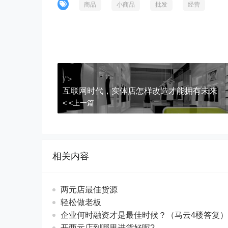
商品
小商品
批发
经营
)">
互联网时代，实体店怎样改造才能拥有未来
< <上一篇
相关内容
两元店最佳货源
轻松做老板
企业何时融资才是最佳时候？（马云4楼答复）
开两元店到哪里进货好呢?