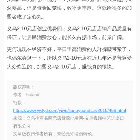
然要高，但是资金回笼快，效率更丰厚。这就给很多的加
盟者吃了定心丸。
义乌
2-10
元店创业优势四：义乌
2-10
元店店铺产品质量有
保证，让居民消费放心，能长久占据市场，前景广阔。
更何况现在经济不好，平日里高消费的人群裤腰带紧了，
也偶尔会逛一下，所以义乌
2-10
元店在近几年还是普遍受
大众欢迎的，加盟义乌
2-10
元店，赚钱真的很快。
版权声明：
作者：huiasd
链接：
https://www.ywlyd.com/yiwu/liangyuandian/2015/459.html
来源：义乌小商品两元店货源批发网-义乌巍巍中艺进出口
有限公司
文章版权归作者所有，未经允许请勿转载。