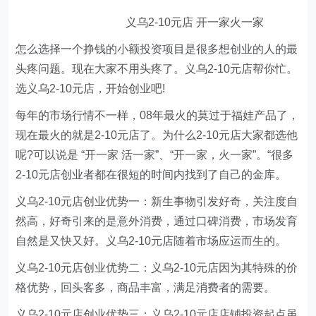
义乌
2-10
元店 开一家火一家
怎么选择一个挣钱的小额投资项目是很多想创业的人的最
头疼问题。现在大家不用头疼了。义乌
2-10
元店帮你忙。
选义乌
2-10
元店，开始创业吧
!
每年的市场行情不一样，
08
年最火的莫过于福娃产品了，
现在最火的就是
2-10
元店了。为什么
2-10
元店大家都选他
呢
?
可以说是
“
开一家 活一家
”
、
“
开一家，火一家
”
。
“
很多
2-10
元店创业者都在很短的时间内找到了自己的金库。
义乌
2-10
元店创业优势一：新生事物引发好奇，关注度自
然高，好奇引来的是意外消费，通过口碑消费，市场发育
自然是又快又好。义乌
2-10
元店随着市场应运而生的。
义乌
2-10
元店创业优势二：义乌
2-10
元店因为其特殊的价
格优势，回头客多，商品丰富，满足消费者的需要。
义乌
2-10
元店创业优势三：义乌
2-10
元店店铺投资起点虽