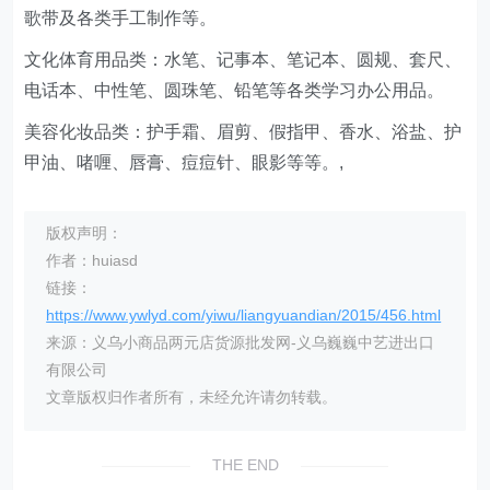
歌带及各类手工制作等。
文化体育用品类：水笔、记事本、笔记本、圆规、套尺、
电话本、中性笔、圆珠笔、铅笔等各类学习办公用品。
美容化妆品类：护手霜、眉剪、假指甲、香水、浴盐、护
甲油、啫喱、唇膏、痘痘针、眼影等等。
,
版权声明：
作者：huiasd
链接：
https://www.ywlyd.com/yiwu/liangyuandian/2015/456.html
来源：义乌小商品两元店货源批发网-义乌巍巍中艺进出口
有限公司
文章版权归作者所有，未经允许请勿转载。
THE END