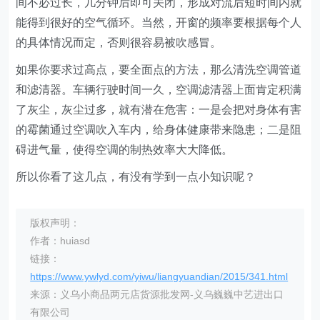
间不必过长，几分钟后即可关闭，形成对流后短时间内就
能得到很好的空气循环。当然，开窗的频率要根据每个人
的具体情况而定，否则很容易被吹感冒。
如果你要求过高点，要全面点的方法，那么清洗空调管道
和滤清器。车辆行驶时间一久，空调滤清器上面肯定积满
了灰尘，灰尘过多，就有潜在危害：一是会把对身体有害
的霉菌通过空调吹入车内，给身体健康带来隐患；二是阻
碍进气量，使得空调的制热效率大大降低。
所以你看了这几点，有没有学到一点小知识呢？
版权声明：
作者：huiasd
链接：
https://www.ywlyd.com/yiwu/liangyuandian/2015/341.html
来源：义乌小商品两元店货源批发网-义乌巍巍中艺进出口
有限公司