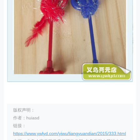
版权声明：
作者：huiasd
链接：
https://www.ywlyd.com/yiwu/liangyuandian/2015/333.html