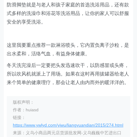
防滑脚垫就是与老人和孩子家庭的首选洗浴用品，还有款
式多样的洗澡巾和浴花等洗浴用品，让你的家人可以舒服
安全的享受洗浴。
这里我要重点推荐一款淋浴喷头，它内置负离子沙粒，是
出水柔和，活络气血，有益身体健康。
冬天洗完澡后一定要把头发迅速吹干，以防感冒或头疼，
所以吹风机就派上了用场。如果在这时再用拔罐器给老人
来个简单的健康理疗，那会让老人由内而外的暖洋洋的。
版权声明：
作者：huiasd
链接：
https://www.ywlyd.com/yiwu/liangyuandian/2015/274.html
来源：义乌小商品两元店货源批发网-义乌巍巍中艺进出口