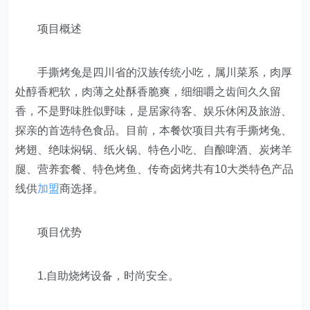
项目概述
手撕烤兔是四川省的汉族传统小吃，属川菜系，肉厚
处醇香粑软，肉薄之处酥香脆爽，细细嚼之齿间久久留
香，不是野味胜似野味，是居家待客、娱乐休闲及旅游、
探亲的首选特色食品。目前，本餐饮项目共有手撕烤兔、
烤翅、绝味焖锅、纸火锅、特色小吃、自酿啤酒、炭烤羊
腿、营养套餐、特色烤鱼、传奇卤烤共有10大类特色产品
线供
加盟
商选择。
项目优势
1.自助烧烤设备，时尚安全。