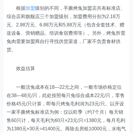
根据
加盟
级别的不同，手撕烤兔加盟店共有标准店、
综合店和旗舰店三个加盟级别，加盟费用分别为2.18万
元、2.98万元、6.88万元和5.88万元（包含全套技术、赠
送设备、营销赠品、培训食宿费用等）。另外，烤兔所需
兔肉需要加盟商自行寻找供货渠道，厂家不负责食材供
货。
效益估算
一般活兔成本在18—22元之间，一般市场价格定位
在38—68元/只，此处按照每只兔综合成本22元/只，零售
价格45元/只计算，即每只烤兔毛利润为23元/只。以开设
一家手撕烤兔标准店为例：仅以旺季（约7个月）每天销
售60只计，每天毛利为60只×23元/只=1380元，每月毛利
为1380元×30天=41400元。再除去房租10000元，水电气