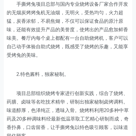
手撕烤兔项目总部与国内专业烧烤设备厂家合作开发
的无烟炭烤烤兔机无油烟，无明火，受热均匀，火力超
猛，炭香浓郁，不易焦煳，不仅可以保证食品的原汁原
味，还能有效提升产品的美誉度，使烤出的产品愈加鲜香
味美。餐厅内每个桌上都配有一台自助烧烤机，客户可以
自己动手体验自助式烧烤，既感受了烧烤的乐趣，又能享
受烤兔的美味。
2.特色酱料，独家秘制。
项目总部组织烧烤专家进行创新实践，综合了烧烤、
药膳、卤味等名吃技术精华，研制出独家秘制卤烤调料。
味道醇厚，色泽纯正，透味入骨。烧烤料利用20多种中草
药及20多种调味料经最新低温萃取工艺精心研制而成，奇
香扑鼻，口齿留香，让手撕烤兔以特色吸引顾客，以味道
留住顾客。