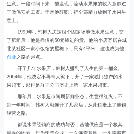
生意。一段时间下来，他发现，流动水果摊的收入竟超过
了做保安的工资。于是他辞职，把全部精力放到了水果生
意上。
1999年，韩树人决定租个固定场地做水果生意，交
了房租后，他是靠借的50元钱进的货。他的小店寄居在城
北某社区一家小饭馆的屋檐下，只有4平米，这也成为他
创业
之路的起点。
开了几年水果店，韩树人赚到了人生的第一桶金。
2004年，他决定不再寄人篱下，开了一家独门独户的水
果超市，那也是群丰公司历史上第一家水果超市。
那年月，水果超市尚属新鲜业态，生意很红火，不
到一年时间，韩树人就连开了几家店，从此也走上了连锁
经营之路。
都说水果经销商的成功与否，基地供应是一个极其
重要的因素。作为销售企业，一头连着基地，一头连着市