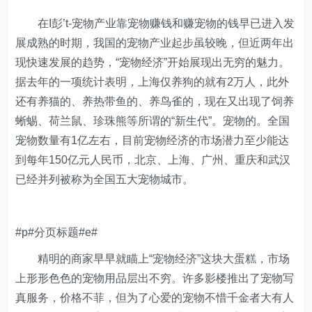
在I彭’t-宠物产业靠宠物赚钱和赚宠物的钱早已进入发
展成熟的时期，我国的宠物产业起步虽较晚，但近两年出
现快速发展的趋势，“宠物经济”开始展现出无穷的魅力。
据去年的一项统计表明，上海仅养狗的就有2万人，此外
还有养猫的、养热带鱼的、养鸟雀的，现在又出现了饲养
蜥蜴、荷兰鼠、珍珠熊等所谓的“新生代”。宠物的。全国
宠物数量有1亿左右，目前宠物经济的市场潜力至少能达
到每年150亿元人民币，北京、上海、广州、重庆和武汉
已经并列被称为全国五大宠物城市。
#p#分页标题#e#
精明的商家早早就瞄上“宠物经济”这块大蛋糕，市场
上形形色色的宠物用品层出不穷。许多影楼推出了宠物写
真服务，价格不菲，但为了心爱的宠物不惜千金者大有人