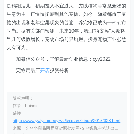
是精细活儿。初期投入不宜过大，先以猫狗等常见宠物的
生意为主，再慢慢拓展到其他宠物。如今，随着都市丁克
族的出现和老年空巢现象的普遍，养宠物已成为一种都市
时尚。据有关部门预测，未来10年，我国“哈宠族”人数将
呈几何级数增长，宠物市场前景灿烂。投身宠物产业必然
大有可为。
加微信公众号，了解最新创业信息：cyy2022
宠物用品店
开店
投资分析
版权声明：
作者：huiasd
链接：
https://www.ywlyd.com/yiwu/kaidianzhinan/2015/328.html
来源：义乌小商品两元店货源批发网-义乌巍巍中艺进出口