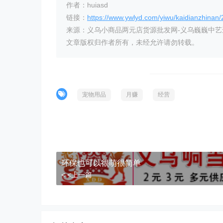
作者：huiasd
链接：
https://www.ywlyd.com/yiwu/kaidianzhinan
来源：义乌小商品两元店货源批发网-义乌巍巍中
文章版权归作者所有，未经允许请勿转载。
宠物用品
月赚
经营
环保也可以很萌很简单
< <上一篇