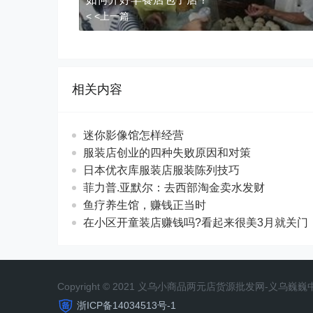
< <上一篇
相关内容
迷你影像馆怎样经营
服装店创业的四种失败原因和对策
日本优衣库服装店服装陈列技巧
菲力普.亚默尔：去西部淘金卖水发财
鱼疗养生馆，赚钱正当时
在小区开童装店赚钱吗?看起来很美3月就关门
Copyright © 2021 义乌小商品两元店货源批发网-义乌
浙ICP备14034513号-1