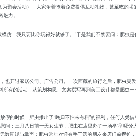
读音，意为聚会活动），大家争着抢着免费提供互动礼物，甚至吃的喝
穷魅力。
模仿，我只要比你玩得好就够了。”于是我们不禁要问：肥虫是
也开过家居公司、广告公司。一次西藏的旅行之后，肥虫突
有料所有的活动，从策划构思、文案撰写再到美工设计都是肥虫一
假的时候，肥虫推出了“晚归不怕来有料”的福利，任何人凭借
慰问；三月八日前一天女生节，肥虫在店里办了一场举“举哑铃
引来无数围观与掌声；肥虫常年欢迎有手工活的朋友来店门前摆摊，