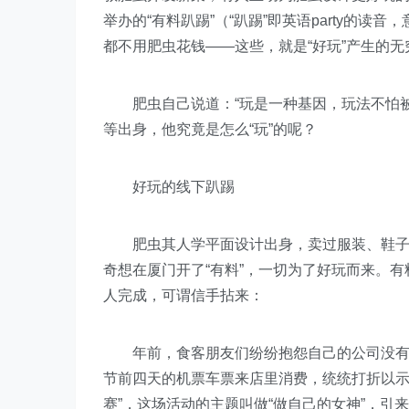
举办的“有料趴踢”（“趴踢”即英语party的
都不用肥虫花钱——这些，就是“好玩”产生的无
肥虫自己说道：“玩是一种基因，玩法不怕被
等出身，他究竟是怎么“玩”的呢？
好玩的线下趴踢
肥虫其人学平面设计出身，卖过服装、鞋子，
奇想在厦门开了“有料”，一切为了好玩而来。
人完成，可谓信手拈来：
年前，食客朋友们纷纷抱怨自己的公司没有放
节前四天的机票车票来店里消费，统统打折以示
赛”，这场活动的主题叫做“做自己的女神”，