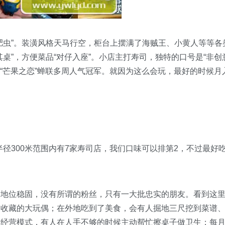
虫”。装潢风格天马行空，柜台上摆满了海贼王、小黄人等等各
桌”，方便菜品“对仔入座”。小店主打寿司，独特的口号是“非创
份“芒果之恋”蝉联多周人气冠军。就因为这么会玩，最好的时候月
300米范围内有7家寿司店，我们口味可以排第2，不过最好
位稳固，没有所谓的粉丝，只有一大批忠实的朋友。看到这
家收藏的大玩偶；在外地吃到了美食，会有人掘地三尺挖到菜谱
的经营模式，有人在人手不够的时候主动帮忙擦桌子做卫生；每