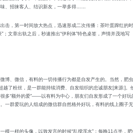
品味、招徕客人、结识新友，一举多得……
击，第一时间放大热点，迅速形成二次传播：茶叶蛋蹿红的
”；文章出轨之后，秒速推出“伊利体”特色桌签，声情并茂地写
博、微信，有料的一切传播行为都是自发产生的。当然，肥
超越了粉丝，是一群能持续消费、自发组织的忠诚朋友[来源:]。
很多“额外的爱”——以有料为中心，朋友们自发形成了一个好玩
动。一群爱玩的人组成的微信群自然格外好玩，有料的线上圈子
一样的头像，以致发言的时候“乱搅浑水”；每晚11点半，肥