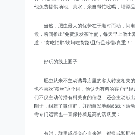
他免费提供场地、茶水，亲自帮忙吆喝，增添
当然，肥虫最大的优势在于顺时而动，闪电出
候，瞬间推出“免费派发茶叶蛋，每天早上做土豪
道：“贪吃怕胖/坎坷吃货路/且行且珍惜/真重！”
好玩的线上圈子
肥虫从来不主动诱导店里的客人转发相关的微
也不喜欢“粉丝”这个词，他认为有料的客户已经
们不仅主动传播有料美食的信息，还会主动献出
圈子，组建了微信群，并能自发地组织线下活
需专门运营也一直保持着超高的活跃度：
有时，群里成员会心血来潮，都换成和肥虫一模