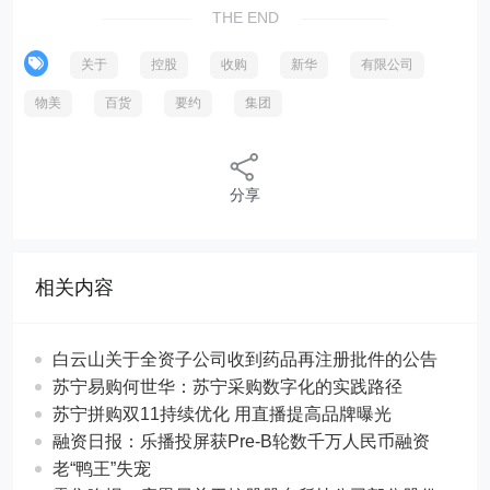
THE END
关于
控股
收购
新华
有限公司
物美
百货
要约
集团
分享
相关内容
白云山关于全资子公司收到药品再注册批件的公告
苏宁易购何世华：苏宁采购数字化的实践路径
苏宁拼购双11持续优化 用直播提高品牌曝光
融资日报：乐播投屏获Pre-B轮数千万人民币融资
老“鸭王”失宠