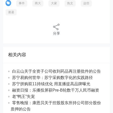
事件
商大
大家
热文
这些
速递
分享
相关内容
白云山关于全资子公司收到药品再注册批件的公告
苏宁易购何世华：苏宁采购数字化的实践路径
苏宁拼购双11持续优化 用直播提高品牌曝光
融资日报：乐播投屏获Pre-B轮数千万人民币融资
老“鸭王”失宠
零售晚报：康恩贝关于控股股东所持公司部分股份
质押的公告