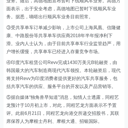
业务。随后，高德地图宣布暂时下线顺风车业务。高德方
面表示，出于安全考虑，高德地图已暂时下线顺风车业
务。据悉，嘀嗒出行顺风车业务目前照常。
③受共享单车订单减少影响，上市公司上海凤凰、信隆健
康、中路股份等共享单车供应商2018年半年报净利下
滑。业内人士认为，由于目前共享单车行业监管趋严，用
户增长缓慢，共享单车已经进入存量竞争市场。
④印度汽车租赁公司Revv完成1430万美元B轮融资，由
韩国最大的汽车制造商现代汽车领投。本轮融资后，现代
将支持Revv为印度消费者提供更好的汽车共享服务，包
括共享汽车的供应、服务平台的开发以及产品营销等。
⑤据自媒体“独角兽早知道”消息，知情人士透露，同程艺
龙预计于10月初上市，对此，同程艺龙方面表示不予置
评。此前6月21日，同程艺龙向港交所递交招股书，其联
席保荐人为摩根士丹利、摩根大通、招银国际。