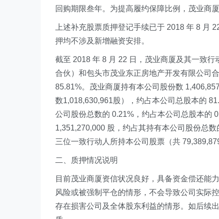
回购期限叁年。为提高履约保障比例，茂业商厦将针
上述补充股票质押登记手续已于 2018 年 8 
押均不涉及新增融资安排。
截至 2018 年 8 月 22 日，茂业商厦及
合伙）和包头市茂业东正房地产开发有限公司合计持有
85.81%。茂业商厦持有本公司股份数 1,406,857,7
数1,018,630,961股），约占本公司总股本的 
公司股份总数的 0.21%，约占本公司总股本的
1,351,270,000 股，约占其持有本公司股份
三位一致行动人所持本公司股票（共 79,389,879
二、质押情况说明
目前茂业商厦资信状况良好，具备资金偿还能
风险或被强制平仓的情形，不会导致公司实际
存在损害公司及全体股东利益的情形。如后续