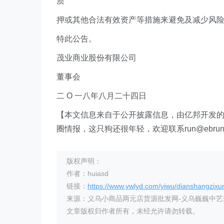
质
押或其他合法有效资产等措施来避免及减少风
特此公告。
茂业商业股份有限公司
董事会
二 O 一八年八月二十四日
【本文信息来自于公开披露信息，由亿邦开发的自
圈情报，这只狗还很年轻，欢迎联系run@ebrun
版权声明：
作者：huiasd
链接：
https://www.ywlyd.com/yiwu/dianshangzixu
来源：义乌小商品两元店货源批发网-义乌巍巍中
文章版权归作者所有，未经允许请勿转载。