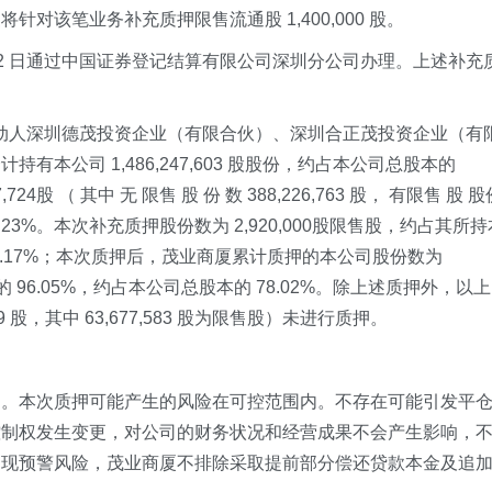
对该笔业务补充质押限售流通股 1,400,000 股。
月 22 日通过中国证券登记结算有限公司深圳分公司办理。上述补充
其一致行动人深圳德茂投资企业（有限合伙）、深圳合正茂投资企业（有
本公司 1,486,247,603 股股份，约占本公司总股本的
24股 （ 其中 无 限售 股 份 数 388,226,763 股， 有限售 股 股
81.23%。本次补充质押股份数为 2,920,000股限售股，约占其所持
 0.17%；本次质押后，茂业商厦累计质押的本公司股份数为
总数的 96.05%，约占本公司总股本的 78.02%。除上述质押外，以上
 股，其中 63,677,583 股为限售股）未进行质押。
力。本次质押可能产生的风险在可控范围内。不存在可能引发平
控制权发生变更，对公司的财务状况和经营成果不会产生影响，
出现预警风险，茂业商厦不排除采取提前部分偿还贷款本金及追