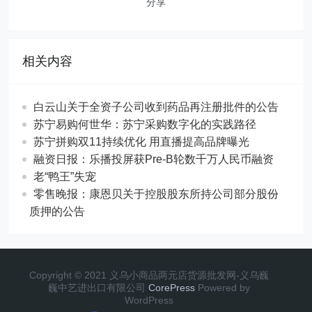
分享
相关内容
白云山关于全资子公司收到药品再注册批件的公告
苏宁易购何世华：苏宁采购数字化的实践路径
苏宁拼购双11持续优化 用直播提高品牌曝光
融资日报：乐播投屏获Pre-B轮数千万人民币融资
老“鸭王”失宠
零售晚报：康恩贝关于控股股东所持公司部分股份
质押的公告
Copyright © 2021 义乌小商品两元店货源批发网-义乌巍
巍中艺进出口有限公司
CorePress
Powered by
WordPress