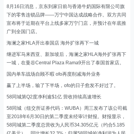
8月16日消息，京东到家日前与香港牛奶国际有限公司旗
下的零售连锁品牌——万宁中国达成战略合作。双方共同
宣布将于近期在平台上线多家万宁门店，并预计在年底推
广到全国门店。
海澜之家HLA开出泰国店 海外扩张再下一城
继进军马来西亚、新加坡后，海澜之家HLA海外扩张再下
一城，在曼谷Central Plaza Rama9开出了泰国首家店。
国内单车战场自顾不暇 ofo再度削减海外业务
赢了上半场，输了下半场，ofo的日子愈发不好过了。
58同城第Q2度净利逾$1亿 营收持续高速增长
58同城（纽交所证券代码：WUBA）周三发布了该公司截
至2018年6月30日的第二季度未经审计财报。财报显示，
58同城第二季度总营收为人民币34.305亿元（约合5.185
亿美元），同比增长32.3%；归属58同城的净利润为人民