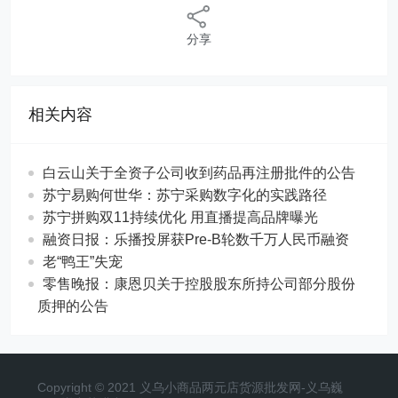
分享
相关内容
白云山关于全资子公司收到药品再注册批件的公告
苏宁易购何世华：苏宁采购数字化的实践路径
苏宁拼购双11持续优化 用直播提高品牌曝光
融资日报：乐播投屏获Pre-B轮数千万人民币融资
老“鸭王”失宠
零售晚报：康恩贝关于控股股东所持公司部分股份
质押的公告
Copyright © 2021 义乌小商品两元店货源批发网-义乌巍