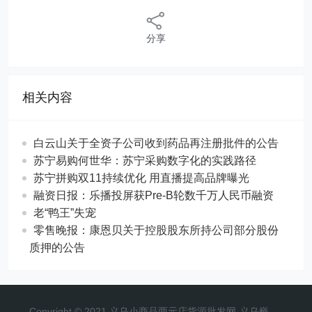
分享
相关内容
白云山关于全资子公司收到药品再注册批件的公告
苏宁易购何世华：苏宁采购数字化的实践路径
苏宁拼购双11持续优化 用直播提高品牌曝光
融资日报：乐播投屏获Pre-B轮数千万人民币融资
老“鸭王”失宠
零售晚报：康恩贝关于控股股东所持公司部分股份
质押的公告
Copyright © 2021 义乌小商品两元店货源批发网-义乌巍