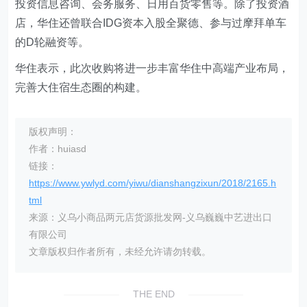
投资信息咨询、会务服务、日用百货零售等。除了投资酒
店，华住还曾联合IDG资本入股全聚德、参与过摩拜单车
的D轮融资等。
华住表示，此次收购将进一步丰富华住中高端产业布局，
完善大住宿生态圈的构建。
版权声明：
作者：huiasd
链接：
https://www.ywlyd.com/yiwu/dianshangzixun/2018/2165.h
tml
来源：义乌小商品两元店货源批发网-义乌巍巍中艺进出口
有限公司
文章版权归作者所有，未经允许请勿转载。
THE END