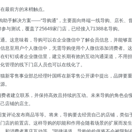
冲在最前方的末梢触点。
购助手解决方案——“导购通”，主要面向终端一线导购、店长、
参与测试，覆盖了25649家门店，已经接入71388名导购。
互通。这意味着，导购可以在企业微信中了解会员信息，并能够
销信息至用户个人微信中，无需导购使用个人微信添加消费者。
淀在钉钉或者企业微信里，建立长期有效的互动沟通渠道，不用
织化管理的线下门店人员也可以在线化了。
天猫新零售事业部总经理叶国晖在新零售公开课中提出，品牌要
资源。
消费者建立联系，并保持高效且持续的互动。未来导购的角色会
自己店铺的店主。
回复评论发布商品等等。将来，导购要去经营自己的店铺，类似
体门店的前置店。这样导购的职能和作用会随着场景的扩展而发
、和消费者离店互动等。”闵捷谈道，导购的价值将不会被限制