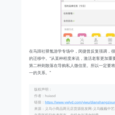
在马蹄社驿氪游学专场中，闵捷曾反复强调，
的迁移中。“从某种程度来说，激活老客更加重
第二种则散落在导购私人微信里。所以一定要
一的关系。”
版权声明：
作者：huiasd
链接：
https://www.ywlyd.com/yiwu/dianshangzixu
来源：义乌小商品两元店货源批发网-义乌巍巍中