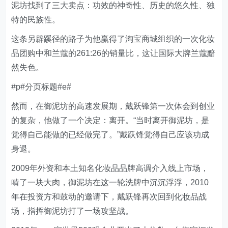
泥坊找到了三大卖点：功效的神奇性、历史的悠久性、独
特的民族性。
这条另辟蹊径的路子为他赢得了淘宝商城组织的一次化妆
品团购中和兰蔻的261:26的销量比，这让国际大牌兰蔻黯
然失色。
#p#分页标题#e#
然而，在御泥坊的高速发展期，戴跃锋第一次体会到创业
的复杂，他做了一个决定：离开。“当时离开御泥坊，是
觉得自己能做的已经做完了。”戴跃锋觉得自己应该功成
身退。
2009年外资和本土知名化妆品品牌高调介入线上市场，
啃了一块大肉，御泥坊在这一轮洗牌中沉沉浮浮，2010
年在投资方和鼓动的邀请下，戴跃锋再次回到化妆品战
场，指挥御泥坊打了一场攻坚战。