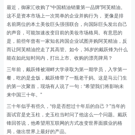
最近，御家汇收购了“中国精油销量第一品牌”阿芙精油。
这不是资本市场上一次简单的企业并购行为， 更像是排
名前两位的本土美妆巨头强强联合，向国际巨头发出自己
的声音，可能加速改变目前的美妆市场格局。有意思的
是，前些年曾有一家知名跨国企业试图并购阿芙精油，反
而让阿芙精油挖走了其高管。如今，36岁的戴跃锋为什么
能在如此短时间内，打出上市、收购的漂亮牌局？
三年前，戴跃锋被湖畔大学录取为第一期学员，入学第一
餐，吃的是盒饭，戴跃锋带了一瓶老干妈。这是马云门生
的第一次聚首，现场有人说了一句：“希望我们将影响未
来中国三十年。”
三十年似乎有些久，“你是否想过十年后的自己？”当年的
面试官是史玉柱，史玉柱当时问了他这么一个问题。戴跃
锋回答说，他希望用互联网的方式改变世界面膜业的格
局，做出世界上最好的产品。