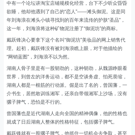
中有一个论坛讲淘宝店铺规模化经营，台下不少听众昏昏
欲睡，他却他遇到了自己的“恋人”——滩头御泥。这是同
年刘海浪在滩头小镇寻找到的百年来流传的护肤“圣品”，
这一年，刘海浪将这种矿物泥注册了“御泥坊”的商标。
戴跃锋决心要拿下这个名叫“御泥坊”美妆品的网上销售代
理。起初，戴跃锋没有被刘海浪瞧上眼，对于他描绘的
“网销蓝图”，刘海浪不以为然。
湖南人骨子里是有一股韧劲的，这种韧劲，从魏源睁眼看
世界，到曾左的洋务运动，都不是空谈务虚、怕死畏缩，
湖南人都是一根筋的行动派。倔是出了名的，曾国藩，一
介书生，居然敢训练湘军，还亲自带领湘军上沙场，没有
骡子脾气，恐怕是不行的。
曾国藩也是近代湖南人走向全国的精神偶像，他的性格也
就成了日后湖南人整体的性格特征，包括骡子脾气。
戴跃锋就有一股骡子脾气，他抓住一切机会去争取，甚至