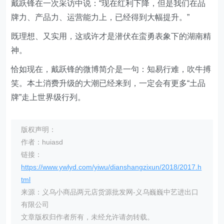
戴跃锋在一次采访中说：“现在红利下降，但是我们在品
牌力、产品力、运营能力上，已经得到大幅提升。”
既理想、又实用，这或许才是潜伏在蛮勇表象下的湖南精
神。
恰如现在，戴跃锋的微博简介是一句：知易行难，吹牛搏
笑。本土消费升级的大潮已经来到，一定会有更多“土品
牌”走上世界级行列。
版权声明：
作者：huiasd
链接：
https://www.ywlyd.com/yiwu/dianshangzixun/2018/2017.h
tml
来源：义乌小商品两元店货源批发网-义乌巍巍中艺进出口
有限公司
文章版权归作者所有，未经允许请勿转载。