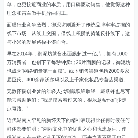
单，也更接近商业的本质，用口碑驱动销售，他觉得这种
理念和雷军做手机异曲同工。
面膜行业竞争激烈，御泥坊则避开了传统品牌牢牢占据的
线下市场，从线上突围，借线上积攒的势能反扑线下，这
与小米的发展路径不谋而合。
早在2014年，御泥坊就售出面膜超过一亿片，拥有1000
万消费者，也创下了每秒钟卖出26片面膜的记录，御泥坊
也成为“网络销量第一面膜”。线下销售渠道包括2000多家
屈臣氏、400余家沃尔玛以及上千家化妆品专营店渠道。
无数怀揣创业梦的年轻人找到戴跃锋取经，戴跃锋也尽可
能去帮助他们：“我是摸索着过来的，很乐意帮他们少走
点弯路。”
近代湖南人罕见的胸怀天下的精神表现得比任何时候任何
群体都要鲜明：“湖湘文化中的忧世之心和忧患意识，使
得湖南人有一种改造天下的冲动。”匹夫之责不限于自己