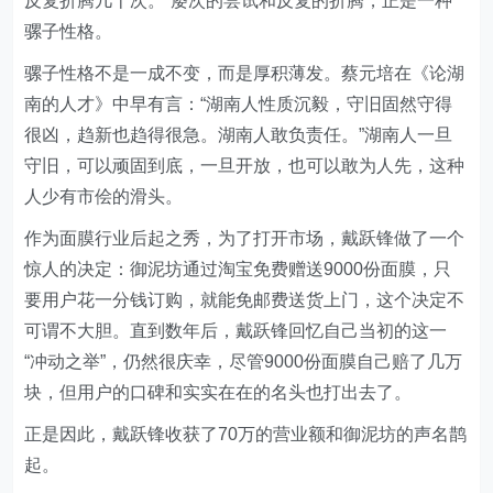
反复折腾几十次。”屡次的尝试和反复的折腾，正是一种
骡子性格。
骡子性格不是一成不变，而是厚积薄发。蔡元培在《论湖
南的人才》中早有言：“湖南人性质沉毅，守旧固然守得
很凶，趋新也趋得很急。湖南人敢负责任。”湖南人一旦
守旧，可以顽固到底，一旦开放，也可以敢为人先，这种
人少有市侩的滑头。
作为面膜行业后起之秀，为了打开市场，戴跃锋做了一个
惊人的决定：御泥坊通过淘宝免费赠送9000份面膜，只
要用户花一分钱订购，就能免邮费送货上门，这个决定不
可谓不大胆。直到数年后，戴跃锋回忆自己当初的这一
“冲动之举”，仍然很庆幸，尽管9000份面膜自己赔了几万
块，但用户的口碑和实实在在的名头也打出去了。
正是因此，戴跃锋收获了70万的营业额和御泥坊的声名鹊
起。