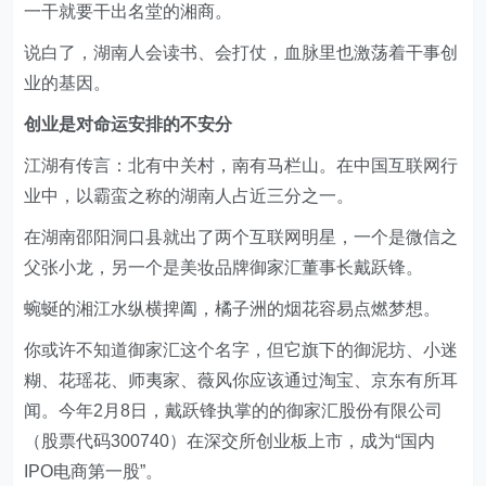
一干就要干出名堂的湘商。
说白了，湖南人会读书、会打仗，血脉里也激荡着干事创
业的基因。
创业是对命运安排的不安分
江湖有传言：北有中关村，南有马栏山。在中国互联网行
业中，以霸蛮之称的湖南人占近三分之一。
在湖南邵阳洞口县就出了两个互联网明星，一个是微信之
父张小龙，另一个是美妆品牌御家汇董事长戴跃锋。
蜿蜒的湘江水纵横捭阖，橘子洲的烟花容易点燃梦想。
你或许不知道御家汇这个名字，但它旗下的御泥坊、小迷
糊、花瑶花、师夷家、薇风你应该通过淘宝、京东有所耳
闻。今年2月8日，戴跃锋执掌的的御家汇股份有限公司
（股票代码300740）在深交所创业板上市，成为“国内
IPO电商第一股”。