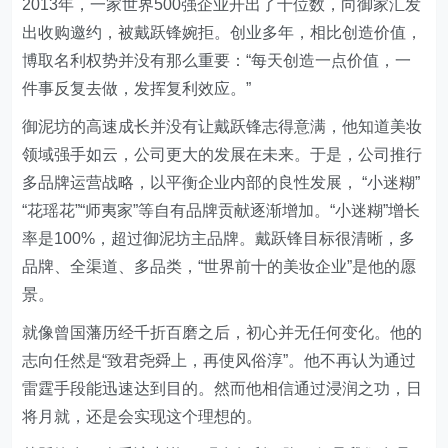
2013年，一家世界500强企业开出了十位数，向御家汇发
出收购邀约，被戴跃锋婉拒。创业多年，相比创造价值，
博取名利权势并没有那么重要：“每天创造一点价值，一
件事反复去做，发挥复利效应。”
御泥坊的高速成长并没有让戴跃锋志得意满，他知道美妆
领域强手如云，公司更大的发展在未来。于是，公司推行
多品牌运营战略，以平衡企业内部的良性发展， “小迷糊”
“花瑶花”“师夷家”等自有品牌贡献逐渐增加。“小迷糊”增长
率是100%，超过御泥坊主品牌。戴跃锋目标很清晰，多
品牌、全渠道、多品类，“世界前十的美妆企业”是他的愿
景。
就像曾国藩历经千折百磨之后，初心并无任何变化。他的
志向任然是“致君尧舜上，再使风俗淳”。他不再认为通过
雷霆手段能迅速达到目的。然而他相信通过浸润之功，日
将月就，还是会实现这个理想的。