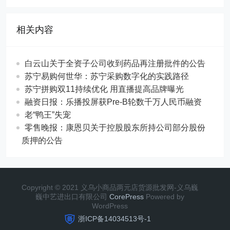
相关内容
白云山关于全资子公司收到药品再注册批件的公告
苏宁易购何世华：苏宁采购数字化的实践路径
苏宁拼购双11持续优化 用直播提高品牌曝光
融资日报：乐播投屏获Pre-B轮数千万人民币融资
老“鸭王”失宠
零售晚报：康恩贝关于控股股东所持公司部分股份
质押的公告
Copyright © 2021 义乌小商品两元店货源批发网-义乌巍
巍中艺进出口有限公司
CorePress
Powered by
WordPress
浙ICP备14034513号-1