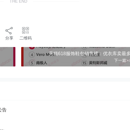
THE END
分享
二维码
天猫618服饰鞋包销售榜：优衣库卖最
下一篇>
公告