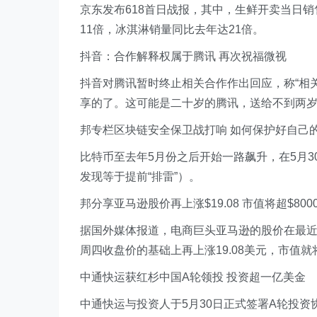
京东发布618首日战报，其中，生鲜开卖当日
11倍，冰淇淋销量同比去年达21倍。
抖音：合作解释权属于腾讯 再次祝福微视
抖音对腾讯暂时终止相关合作作出回应，称“相
享的了。这可能是二十岁的腾讯，送给不到两
邦专栏区块链安全保卫战打响 如何保护好自己
比特币至去年5月份之后开始一路飙升，在5月3
发现等于提前“排雷”）。
邦分享亚马逊股价再上涨$19.08 市值将超$800
据国外媒体报道，电商巨头亚马逊的股价在最近
周四收盘价的基础上再上涨19.08美元，市值就
中通快运获红杉中国A轮领投 投资超一亿美金
中通快运与投资人于5月30日正式签署A轮投