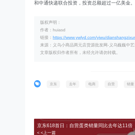
和中通快递联合投资，投资总额超过一亿美金
版权声明：
作者：huiasd
链接：
https://www.ywlyd.com/yiwu/dianshangzixu
来源：义乌小商品两元店货源批发网-义乌巍巍中
文章版权归作者所有，未经允许请勿转载。
京东
去年
电商
自营
销量
京东618首日：自营蛋类销量同比去年达11倍
< <上一篇