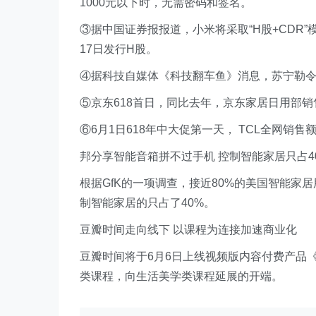
1000元以下时，无需密码和签名。
③据中国证券报报道，小米将采取“H股+CDR”模
17日发行H股。
④据科技自媒体《科技翻车鱼》消息，苏宁勒
⑤京东618首日，同比去年，京东家居日用部销售
⑥6月1日618年中大促第一天， TCL全网销售
邦分享智能音箱拼不过手机 控制智能家居只占4
根据GfK的一项调查，接近80%的美国智能
制智能家居的只占了40%。
豆瓣时间走向线下 以课程为连接加速商业化
豆瓣时间将于6月6日上线视频版内容付费产品
类课程，向生活美学类课程延展的开端。