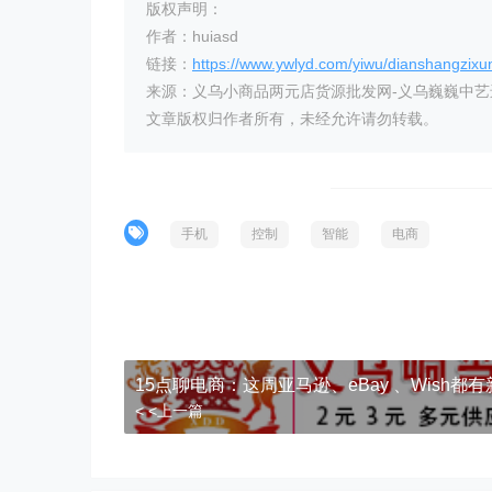
版权声明：
作者：huiasd
链接：
https://www.ywlyd.com/yiwu/dianshangzixu
来源：义乌小商品两元店货源批发网-义乌巍巍中
文章版权归作者所有，未经允许请勿转载。
手机
控制
智能
电商
15点聊电商：这周亚马逊、eBay 、Wish都
< <上一篇