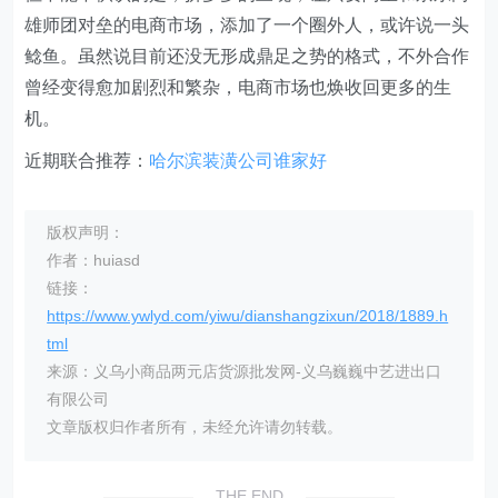
雄师团对垒的电商市场，添加了一个圈外人，或许说一头
鲶鱼。虽然说目前还没无形成鼎足之势的格式，不外合作
曾经变得愈加剧烈和繁杂，电商市场也焕收回更多的生
机。
近期联合推荐：
哈尔滨装潢公司谁家好
版权声明：
作者：huiasd
链接：
https://www.ywlyd.com/yiwu/dianshangzixun/2018/1889.h
tml
来源：义乌小商品两元店货源批发网-义乌巍巍中艺进出口
有限公司
文章版权归作者所有，未经允许请勿转载。
THE END