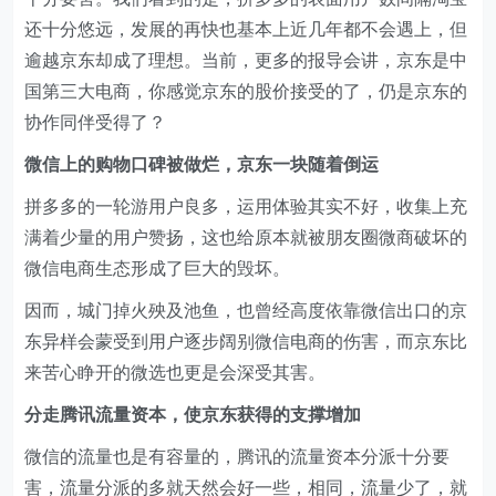
还十分悠远，发展的再快也基本上近几年都不会遇上，但
逾越京东却成了理想。当前，更多的报导会讲，京东是中
国第三大电商，你感觉京东的股价接受的了，仍是京东的
协作同伴受得了？
微信上的购物口碑被做烂，京东一块随着倒运
拼多多的一轮游用户良多，运用体验其实不好，收集上充
满着少量的用户赞扬，这也给原本就被朋友圈微商破坏的
微信电商生态形成了巨大的毁坏。
因而，城门掉火殃及池鱼，也曾经高度依靠微信出口的京
东异样会蒙受到用户逐步阔别微信电商的伤害，而京东比
来苦心睁开的微选也更是会深受其害。
分走腾讯流量资本，使京东获得的支撑增加
微信的流量也是有容量的，腾讯的流量资本分派十分要
害，流量分派的多就天然会好一些，相同，流量少了，就