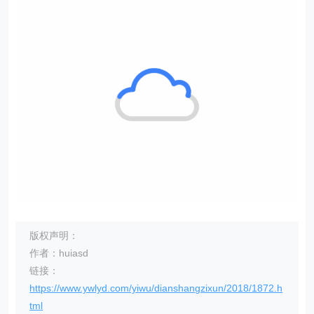
版权声明：
作者：huiasd
链接：
https://www.ywlyd.com/yiwu/dianshangzixun/2018/1872.h
tml