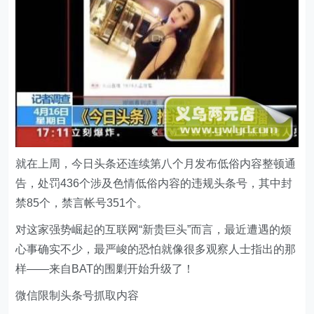
就在上周，今日头条还连续第八个月发布低俗内容整顿通
告，处罚436个涉及色情低俗内容的违规头条号，其中封
禁85个，禁言帐号351个。
对这家强势崛起的互联网“新贵巨头”而言，最近遭遇的烦
心事确实不少，最严峻的恐怕就像很多观察人士指出的那
样——来自BAT的围剿开始升级了！
微信限制头条号抓取内容