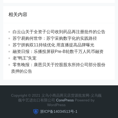
相关内容
白云山关于全资子公司收到药品再注册批件的公告
苏宁易购何世华：苏宁采购数字化的实践路径
苏宁拼购双11持续优化 用直播提高品牌曝光
融资日报：乐播投屏获Pre-B轮数千万人民币融资
老“鸭王”失宠
零售晚报：康恩贝关于控股股东所持公司部分股份
质押的公告
Copyright © 2021 义乌小商品两元店货源批发网-义乌巍
巍中艺进出口有限公司
CorePress
Powered by
WordPress
浙ICP备14034513号-1