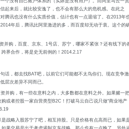
一一个没有自己账户体系的（实际是没有用户）。而阿里马云一
微信起来后，就比较安逸了，也不会有那么大的危机感。在此之
对腾讯也没有什么实质价值，估计也有一点退缩了。在2013年
2014年后，腾讯比阿里激进的多，而百度却无动于衷。这个的
投资并购，百度、京东、1号店、苏宁，哪家不紧张？还有线下的
界合作，将是史无前例的！2014.2.17
句话，都去找BAT吧，以前它们可能都不太鸟你们。现在竞争激
高低层次差异不同而已。
狂投资并购，有一些在意料之内，大多数都在意料之外。如果赌一
收购或者控股一家自营类型B2C！打破马云自己说只做“商业地产
.19
该算是战略入股苏宁了吧，相互持股。只是价格有点高而已，如果
钱。如果交易是出于考虑遏制京东战略，那么也有一点晚了。另外