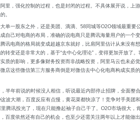
的阿里，强化控制的过程，也是封闭的过程。不具体展开说，上
受的。
大单一股东之外，还是美团、滴滴、58同城等O2O领域最重要
完成自己对电商的布局，准确的说电商只是腾讯海量用户的一个
以腾讯电商的格局就变成超越京东就好，比肩阿里估计从来没有
的转变还是非常大的，基于“去中心化理论”，变得更加开放了。
多实质的影响，更多像财务投资而非战略投资，阿里马云也未必
、微店这些微信第三方服务商倒是对微信去中心化电商构成实质
台，半年前说的时候没人相信，听说最近内部停止招牌，全面整
O这波大潮，百度反应有点慢，黄花菜都快凉了！竞争对手美团
阿里腾讯投光了，现在只能撸起袖子自己干了。O2O市场很大，
当，百度依然还有自己的机会，也至少还需关注两年以上才能做