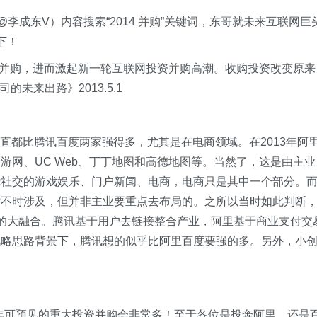
（@李成东V）内容搜索“2014 并购”关键词，东哥就未来互联网巨
下！
资并购，进而激起新一轮互联网投资并购高潮。收购投资改变原来
未来出路》2013.5.1
直都比腾讯百度两家强得多，尤其是在电商领域。在2013年阿
游网、UC Web、丁丁地图和高德地图等。当然了，这是由主业
绕社交的游戏娱乐、门户新闻、电商，电商只是其中一个部分。
时不时涉及，但并非主业要重点去布局的。之所以当时如此判断
的大融合。腾讯基于用户去链接整合产业，阿里基于商业支付交
战略思路背景下，腾讯想的似乎比阿里百度要强的多。另外，小
014年可预见的重大投资并购会非常多！至于各位是投奔阿里，还是