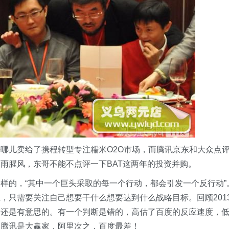
哪儿卖给了携程转型专注糯米O2O市场，而腾讯京东和大众点
雨腥风，东哥不能不点评一下BAT这两年的投资并购。
样的，“其中一个巨头采取的每一个行动，都会引发一个反行动”
，只需要关注自己想要干什么想要达到什么战略目标。回顾201
，还是有意思的。有一个判断是错的，高估了百度的反应速度，
，腾讯是大赢家，阿里次之，百度最差！