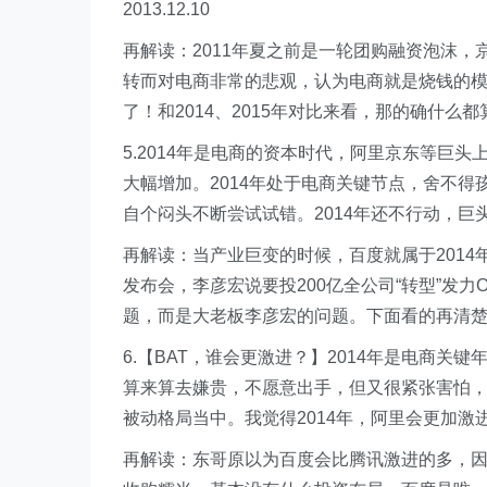
2013.12.10
再解读：2011年夏之前是一轮团购融资泡沫，
转而对电商非常的悲观，认为电商就是烧钱的模
了！和2014、2015年对比来看，那的确什么
5.2014年是电商的资本时代，阿里京东等巨
大幅增加。2014年处于电商关键节点，舍不
自个闷头不断尝试试错。2014年还不行动，巨头们
再解读：当产业巨变的时候，百度就属于2014
发布会，李彦宏说要投200亿全公司“转型”发
题，而是大老板李彦宏的问题。下面看的再清
6.【BAT，谁会更激进？】2014年是电商关
算来算去嫌贵，不愿意出手，但又很紧张害怕
被动格局当中。我觉得2014年，阿里会更加激进
再解读：东哥原以为百度会比腾讯激进的多，因