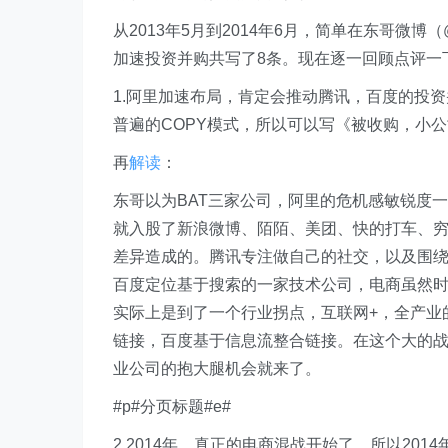
从2013年5月到2014年6月，简单在东哥微博
加速投资并购共写了8条。现在逐一回顾点评一
1.阿里加速布局，肯定会推动腾讯，百度的投
普遍的COPY模式，所以可以写《被收购，小公司的
再
解读
：
东哥以为BAT三家公司，阿里的危机感敏锐度一
就入股了新浪微博、陌陌、美团、快的打车、穷
差异造成的。腾讯专注做自己的社交，以及围
百度定位基于搜索的一家技术公司，电商虽然
实际上是到了一个行业拐点，互联网+，全产业
链接，百度基于信息流整合链接。在这个大的
业公司的抱大腿机会就来了。
#p#分页标题#e#
2.2014年，真正的电商混战开始了。所以2