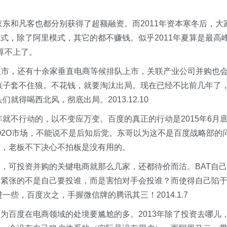
京东和凡客也都分别获得了超额融资。而2011年资本寒冬后，大
式，除了阿里模式，其它的都不赚钱。似乎2011年夏算是最高
都算不上了。
头上市，还有十余家垂直电商等候排队上市，关联产业公司并购也
得孩子套不住狼。不花钱，就要淘汰出局。现在已经不比前几年了
就得喝西北风，彻底出局。2013.12.10
年就不行动的，以不变应万变。百度的真正的行动是2015年6月
力O2O市场，不能说不是后知后觉。东哥以为这不是百度战略部的
楚，老板不下决心不拍板是没有用的。
键年，可投资并购的关键电商就那么几家，还都待价而沽。BAT自己
，紧张的不是自己要投谁，而是害怕对手会投谁？而使得自己陷
一些，百度次之，手握微信牌的腾讯其三！2014.1.7
为百度在电商领域的处境要尴尬的多。2013年除了投资去哪儿