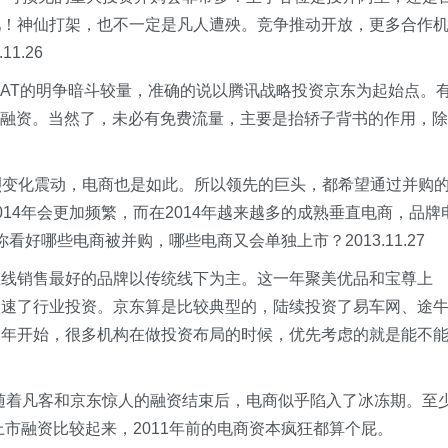
吧！神仙打架，也不一定是凡人遭殃。竞争推动开放，更多合作
1.26
BAT的明争暗斗较量，准确的说以腾讯战略投资京东为起始点。
得融资。当然了，未必有免费流量，主要是抬轿子背书的作用，除
！
剧烈变化震动，电商也是如此。所以领先的巨头，都希望通过并购
14年会更加频繁，而在2014年越来越多的成熟垂直电商，品牌
你看好哪些电商被并购，哪些电商又会单独上市？2013.11.27
在线销售最好的品牌以传统线下为主。这一年聚美优品和宝尊上
加速了行业投资。京东算是比较典型的，陆续投资了易车网、途
一年开始，很多机构在做投资布局的时候，优先考虑的就是能不
1年夏随着凡客和京东惊人的融资结束后，电商似乎陷入了冰冻期。至
上市融资比较起来，2011年前的电商资本疯狂都算个屁。