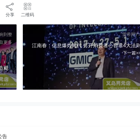
分享
二维码
响到整
雷帝网)"
取更多
江南春：信息爆炸时代 打开消费者心智靠4大法
下一篇>
造飓
公告