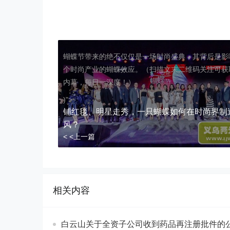
蝴蝶节带来的绝不仅仅是一场时尚盛典，其背后是影
个时尚产业的蝴蝶效应。（扫描文末二维码关注可获
内幕，每日一深度！）
)">
铺红毯、明星走秀，一只蝴蝶如何在时尚界制
风？
< <上一篇
相关内容
白云山关于全资子公司收到药品再注册批件的