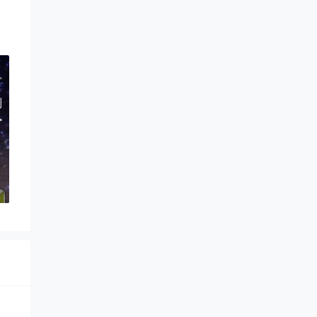
>
则
>