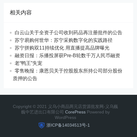
相关内容
白云山关于全资子公司收到药品再注册批件的公告
苏宁易购何世华：苏宁采购数字化的实践路径
苏宁拼购双11持续优化 用直播提高品牌曝光
融资日报：乐播投屏获Pre-B轮数千万人民币融资
老“鸭王”失宠
零售晚报：康恩贝关于控股股东所持公司部分股份
质押的公告
Copyright © 2021 义乌小商品两元店货源批发网-义乌巍
巍中艺进出口有限公司
CorePress
Powered by
WordPress
浙ICP备14034513号-1