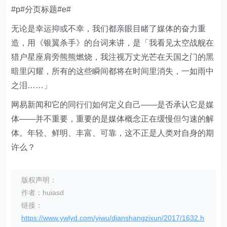
#p#分页标题#e#
无论是幸运抑或不幸，我们都亲眼目睹了媒体的奋力重
造，用《银翼杀手》的台词来讲，是「我看见太空战舰在
猎户星座肩旁熊熊燃烧，我注视万丈光芒在天国之门的黑
暗里闪耀，所有的这些瞬间都将在时间里消失，一如雨中
之泪……」
网易新闻和它的同行们如何定义自己——是否承认它是媒
体——并不重要，重要的是媒体概念正在缓慢但匀速的解
体。年轻、鲜明、丰富、可靠，这不正是人类对自身的期
许么？
版权声明：
作者：huiasd
链接：
https://www.ywlyd.com/yiwu/dianshangzixun/2017/1632.h