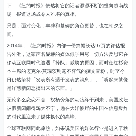
下，《纽约时报》依然将它的记者源源不断的投向越南战
场，报道这场战令人难堪的真相。
只是，面对变化，丰碑和墓碑的角色更替，也在朝夕之
间。
2014年，《纽约时报》内部一份篇幅长达97页的评估报
告外泄，这家声名显赫的媒体似乎用尽一切方法反思它在
移动互联网时代遭遇「掉队」威胁的原因，而时任红杉资
本主席的迈克尔·莫瑞茨则毫不客气的撰文宣称，时至今
日仍然坚持「发表所有适于发表的消息」，「听起来就像
是洋葱新闻恶搞出来的东西。」
无论多么恋恋不舍，权柄旁落的动荡终于到来，美国政坛
被假新闻闹得鸡犬不宁，远在大洋彼岸的中国在信息爆炸
的时代里迎来了媒体换代的高峰。
全球互联网同此凉热，如果说美国的媒体行业是进入了秩