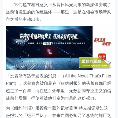
——它们也在相对意义上从昔日风光无限的新媒体变成了
当前语境里的的传统媒体——那里，这是在领会市场新风
向之后的主动出击。
「发表所有适于发表的消息」（All the News That's Fit to
Print），这句宣言被印刷在《纽约时报》的头版顶部已经
超过了一百年，而在这百余年里，无数新闻专业主义的信
徒前仆后继，行使着被他们奉为圭臬的这份权力。
为《纽约时报》服役数十载的记者盖伊·特立斯记录过这
份报纸的「绝不屈从」：在来自国务卿乃至总统的施压之