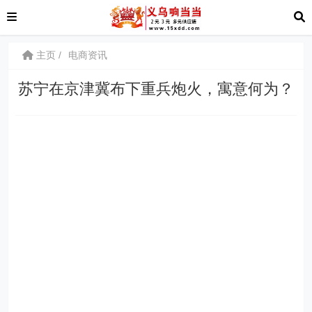
主页
电商资讯
苏宁在京津冀布下重兵炮火，寓意何为？