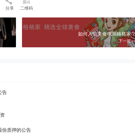
分享
二维码
)"
如何入驻美食电商格格家
下一篇>
公告
融资
股份质押的公告