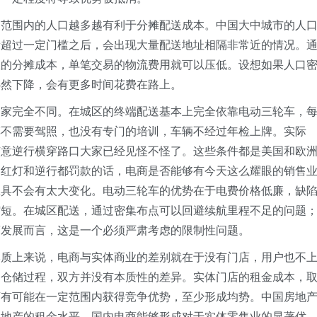
定范围内的人口越多越有利于分摊配送成本。中国大中城市的人
量超过一定门槛之后，会出现大量配送地址相隔非常近的情况。
效的分摊成本，单笔交易的物流费用就可以压低。设想如果人口
必然下降，会有更多时间花费在路上。
国家完全不同。在城区的终端配送基本上完全依靠电动三轮车，
车不需要驾照，也没有专门的培训，车辆不经过年检上牌。实际
随意逆行横穿路口大家已经见怪不怪了。这些条件都是美国和欧
闯红灯和逆行都罚款的话，电商是否能够有今天这么耀眼的销售
工具不会有太大变化。电动三轮车的优势在于电费价格低廉，缺
缩短。在城区配送，通过密集布点可以回避续航里程不足的问题
商发展而言，这是一个必须严肃考虑的限制性问题。
本质上来说，电商与实体商业的差别就在于没有门店，用户也不
和仓储过程，双方并没有本质性的差异。实体门店的租金成本，
店有可能在一定范围内获得竞争优势，至少形成均势。中国房地
业地产的租金水平。国内电商能够形成对于实体零售业的显著优