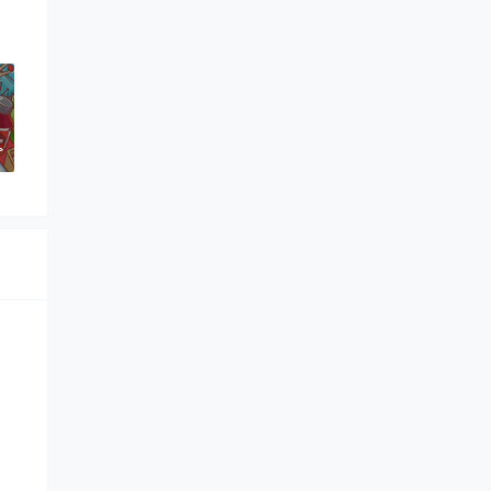
>
？
>