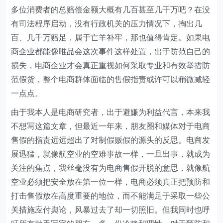
多位消费者的总赔偿金额大概有几百甚至几千万吧？在没
有司法程序启动，没有行政机关的压力情况下，掏出几
百、几千万赔足，属于亡羊补牢，那也值得肯定。如果电
商企业都能像唯品会这次事件这样处置，出于防范自己的
损失，电商企业才会真正重视如何采取专业和有效举措防
范假货，整个电商群体面临的售假指责或许可以稍微减轻
一点点。
由于我本人是电商研究者，出于避嫌为利益代言，本来我
不想写这篇文章，但最近一年来，朋友圈和媒体对于电商
售假的指责远远超出了对制假贩假的源头的反思。电商发
展迅猛，就像航空业的空难事故一样，一旦出事，就成为
关注的焦点，我丝毫没有为电商售假开脱的意思，就像航
空业必须把安全放在第一位一样，电商必须真正把预防和
打击售假放在高度重要的地位，而不能满足于采取一些公
关措施应付舆论，风暴过去了却一切照旧。但我同时也呼