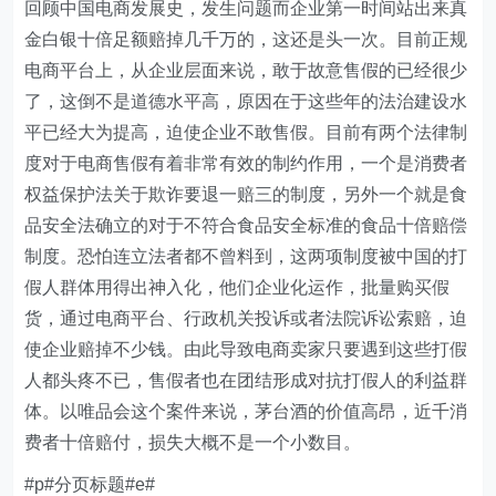
回顾中国电商发展史，发生问题而企业第一时间站出来真
金白银十倍足额赔掉几千万的，这还是头一次。目前正规
电商平台上，从企业层面来说，敢于故意售假的已经很少
了，这倒不是道德水平高，原因在于这些年的法治建设水
平已经大为提高，迫使企业不敢售假。目前有两个法律制
度对于电商售假有着非常有效的制约作用，一个是消费者
权益保护法关于欺诈要退一赔三的制度，另外一个就是食
品安全法确立的对于不符合食品安全标准的食品十倍赔偿
制度。恐怕连立法者都不曾料到，这两项制度被中国的打
假人群体用得出神入化，他们企业化运作，批量购买假
货，通过电商平台、行政机关投诉或者法院诉讼索赔，迫
使企业赔掉不少钱。由此导致电商卖家只要遇到这些打假
人都头疼不已，售假者也在团结形成对抗打假人的利益群
体。以唯品会这个案件来说，茅台酒的价值高昂，近千消
费者十倍赔付，损失大概不是一个小数目。
#p#分页标题#e#