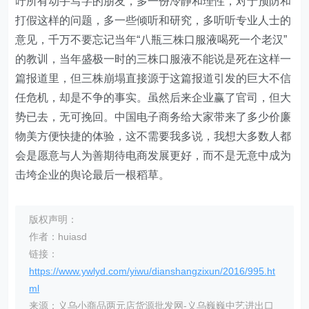
吁所有动手写字的朋友，多一份冷静和理性，对于预防和
打假这样的问题，多一些倾听和研究，多听听专业人士的
意见，千万不要忘记当年“八瓶三株口服液喝死一个老汉”
的教训，当年盛极一时的三株口服液不能说是死在这样一
篇报道里，但三株崩塌直接源于这篇报道引发的巨大不信
任危机，却是不争的事实。虽然后来企业赢了官司，但大
势已去，无可挽回。中国电子商务给大家带来了多少价廉
物美方便快捷的体验，这不需要我多说，我想大多数人都
会是愿意与人为善期待电商发展更好，而不是无意中成为
击垮企业的舆论最后一根稻草。
版权声明：
作者：huiasd
链接：
https://www.ywlyd.com/yiwu/dianshangzixun/2016/995.ht
ml
来源：义乌小商品两元店货源批发网-义乌巍巍中艺进出口