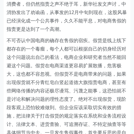
消费者，但仍然指责之声不绝于耳，新华社发文声讨，中
消协发出了劝谕函，从事发的12月中旬到现在，这股风暴
已经演化成一个公共事件，久久不能平息，对电商售假的
指责更是达到了一个高潮。
不可否认中国电商的确存在售假的宿疾。假货是线上线下
都存在的一个毒瘤，每个人都可以根据自己的切身经历对
这个问题说出自己的看法，电商企业和研究者当然不能回
避这个问题。假货在电商渠道更容易扩展散播，危害极
大，这也都不容忽视。但假货不是电商带来的问题，如果
出现假货就不分青红皂白竖起道德大旗指责电商，甚至有
些网络传播的内容还极尽谩骂、污蔑之能事，这恐怕就不
是讨论和解决问题的理性态度了。绝对不出现假货，现阶
段客观上恐怕较难做到。但企业应该采取切实有效的措
施，把法律关于打击假货的规定落实在系统和业务流程设
计、法律文本、进货查验、可追溯存证、不特定抽查等等
具体细节当中去。一旦发生售假事件，首先要反思的是自