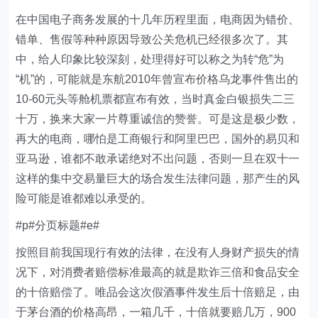
在中国电子商务发展的十几年历程里面，电商因为错价、
错单、售假等种种原因导致公关危机已经很多次了。其
中，给人印象比较深刻，处理得好可以称之为转“危”为
“机”的，可能就是东航2010年曾宣布价格乌龙事件售出的
10-60元头等舱机票都宣布有效，当时真金白银损失二三
十万，换来大家一片尊重诚信的赞誉。可是这是极少数，
再大的电商，哪怕是工商银行和阿里巴巴，国外的易贝和
亚马逊，谁都不敢承诺绝对不出问题，否则一旦在双十一
这样的集中交易量巨大的场合发生法律问题，那产生的风
险可能是谁都难以承受的。
#p#分页标题#e#
按照目前我国现行有效的法律，在没有人身财产损失的情
况下，对消费者赔偿标准最高的就是欺诈三倍和食品安全
的十倍赔偿了。唯品会这次假酒事件发生后十倍赔足，由
于茅台酒的价格高昂，一箱几千，十倍就要赔几万，900