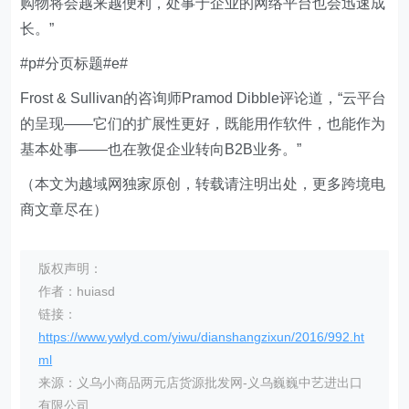
购物将会越来越便利，处事于企业的网络平台也会迅速成
长。”
#p#分页标题#e#
Frost & Sullivan的咨询师Pramod Dibble评论道，“云平台
的呈现——它们的扩展性更好，既能用作软件，也能作为
基本处事——也在敦促企业转向B2B业务。”
（本文为越域网独家原创，转载请注明出处，更多跨境电
商文章尽在）
版权声明：
作者：huiasd
链接：
https://www.ywlyd.com/yiwu/dianshangzixun/2016/992.ht
ml
来源：义乌小商品两元店货源批发网-义乌巍巍中艺进出口
有限公司